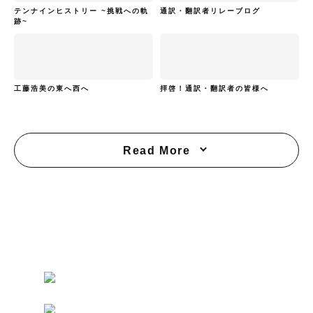
テンナインヒストリー ~挑戦への軌
通訳・翻訳者リレーブログ
跡~
工藤浩美の東へ西へ
拝啓！通訳・翻訳者の皆様へ
Read More