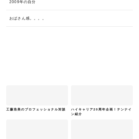
2009年の自分
おばさん感。。。。
工藤浩美のプロフェッショナル対談
ハイキャリア20周年企画！テンナイ
ン紹介