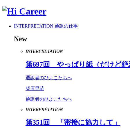
INTERPRETATION
通訳の仕事
New
INTERPRETATION
第
697
回 やっぱり紙（だけど絶
通訳者のひよこたちへ
柴原早苗
通訳者のひよこたちへ
INTERPRETATION
第
351
回 「密接に協力して」