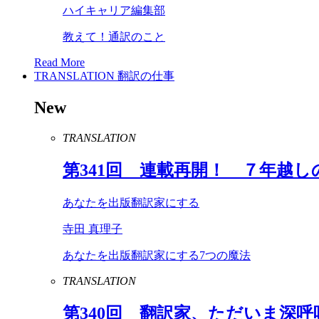
ハイキャリア編集部
教えて！通訳のこと
Read More
TRANSLATION
翻訳の仕事
New
TRANSLATION
第
341
回 連載再開！ ７年越し
あなたを出版翻訳家にする
寺田 真理子
あなたを出版翻訳家にする7つの魔法
TRANSLATION
第
340
回 翻訳家、ただいま深呼