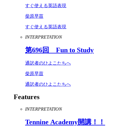
すぐ使える英語表現
柴原早苗
すぐ使える英語表現
INTERPRETATION
第
696
回
Fun
to
Study
通訳者のひよこたちへ
柴原早苗
通訳者のひよこたちへ
Features
INTERPRETATION
Tennine
Academy
開講！！