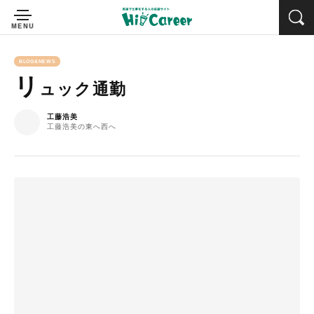
BLOG&NEWS
リ
ュック通勤
工藤浩美
工藤浩美の東へ西へ