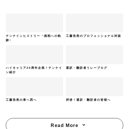
テンナインヒストリー ~挑戦への軌
工藤浩美のプロフェッショナル対談
跡~
ハイキャリア20周年企画！テンナイ
通訳・翻訳者リレーブログ
ン紹介
工藤浩美の東へ西へ
拝啓！通訳・翻訳者の皆様へ
Read More