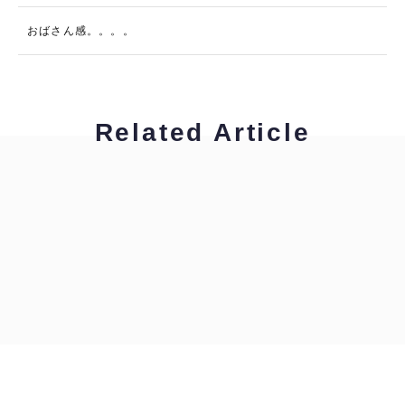
おばさん感。。。。
Related Article
工藤浩美
工藤浩美の東へ西へ