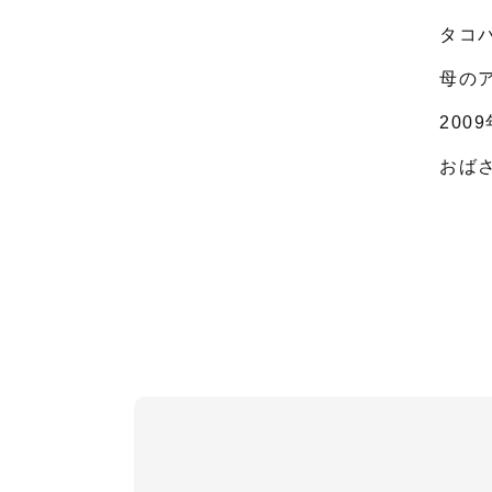
タコ
母の
200
おば