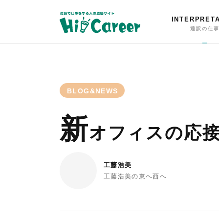
INTERPRET
通訳の仕
BLOG&NEWS
新
オフィスの応
工藤浩美
工藤浩美の東へ西へ