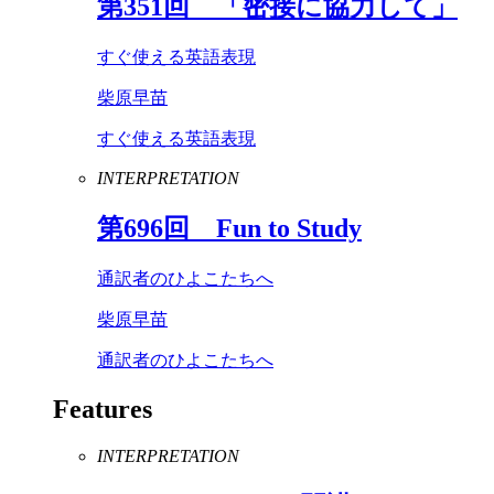
第
351
回 「密接に協力して」
すぐ使える英語表現
柴原早苗
すぐ使える英語表現
INTERPRETATION
第
696
回
Fun
to
Study
通訳者のひよこたちへ
柴原早苗
通訳者のひよこたちへ
Features
INTERPRETATION