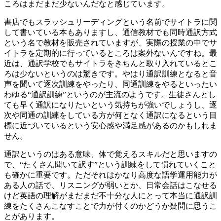
ころはまだまだ少ないんだなと感じています。
書店でもスラッシュリーディングという名前でサイトラに関
して書いている本もありますし、通信教材でも同時通訳方式
という名で教材を販売されていますが、実際の授業の中でサ
イトラを定期的に行っているところは案外ないんですね。最
近は、通訳学校でもサイトラをきちんと取り入れているとこ
ろは少ないというのは驚きです。やはり通訳訓練となると音
声を聞いて逐次訓練をやったり、同通訓練をやるといったい
わゆる“通訳訓練”というのが主流のようです。生徒さんとし
ても早く通訳になりたいという気持ちが強いでしょうし、逐
次や同通の訓練をしている方が何となく通訳になるという目
標に近づいているという安心感や満足感があるのかもしれま
せん。
通訳というのはある意味、体で覚えるスキルだと思いますの
で、“たくさん聞いて訳す”という訓練をして慣れていくこと
も確かに重要です。ただそれはかなり高度な語学運用能力が
ある人の話で、リスニングが弱いとか、日常会話はこなせる
けど英語の理解がまだまだ不十分な人にとって本当に通訳訓
練をたくさんこなすことで力が付くのかどうか疑問に思うこ
とがあります。