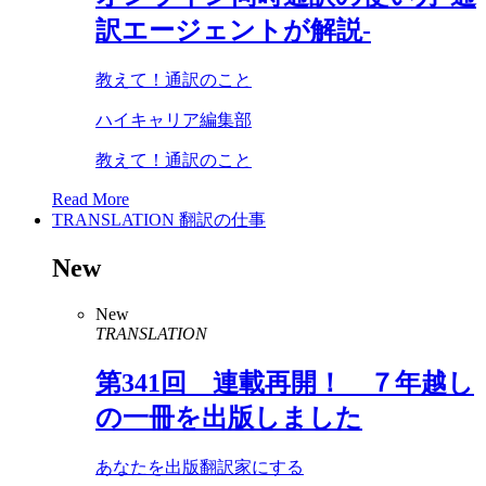
訳エージェントが解説-
教えて！通訳のこと
ハイキャリア編集部
教えて！通訳のこと
Read More
TRANSLATION
翻訳の仕事
New
New
TRANSLATION
第
341
回 連載再開！ ７年越し
の一冊を出版しました
あなたを出版翻訳家にする