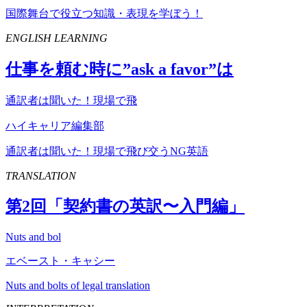
国際舞台で役立つ知識・表現を学ぼう！
ENGLISH LEARNING
仕事を頼む時に”
ask
a
favor
”は
通訳者は聞いた！現場で飛
ハイキャリア編集部
通訳者は聞いた！現場で飛び交うNG英語
TRANSLATION
第
2
回「契約書の英訳〜入門編」
Nuts and bol
エベースト・キャシー
Nuts and bolts of legal translation