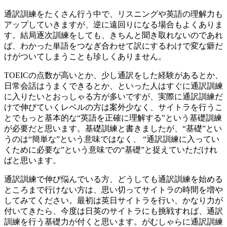
通訳訓練をたくさん行う中で、リスニングや英語の理解力も
アップしていきますが、逆に遠回りになる場合もよくありま
す。結局逐次訓練をしても、きちんと聞き取れないのであれ
ば、わかった単語をつなぎ合わせて訳にするわけで変な癖だ
けがついてしまうことも珍しくありません。
TOEICの点数が高いとか、少し通訳をした経験があるとか、
日常会話はうまくできるとか、といった人はすぐに通訳訓練
に入りたいとおっしゃる方が多いですが、実際に通訳訓練だ
けで伸びていくレベルの方は案外少なく、サイトラを行うこ
とでもっと基本的な“英語を正確に理解する”という基礎訓練
が必要だと思います。基礎訓練と書きましたが、“基礎”とい
うのは“簡単な”という意味ではなく、 “通訳訓練に入ってい
くために必要な”という意味での“基礎”と捉えていただけれ
ばと思います。
通訳訓練で伸び悩んでいる方、どうしても通訳訓練を始める
ところまで行けない方は、思い切ってサイトラの時間を増や
してみてください。最初は英日サイトラを行い、かなり力が
付いてきたら、今度は日英のサイトラにも挑戦すれば、通訳
訓練を行う基礎力が付くと思います。がむしゃらに通訳訓練