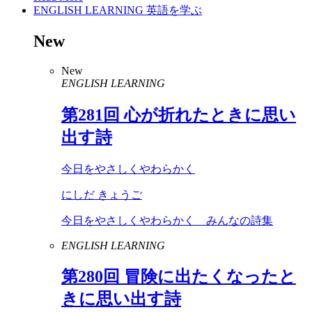
ENGLISH LEARNING
英語を学ぶ
New
New
ENGLISH LEARNING
第
281
回 心が折れたときに思い
出す詩
今日をやさしくやわらかく
にしだ きょうご
今日をやさしくやわらかく みんなの詩集
ENGLISH LEARNING
第
280
回 冒険に出たくなったと
きに思い出す詩