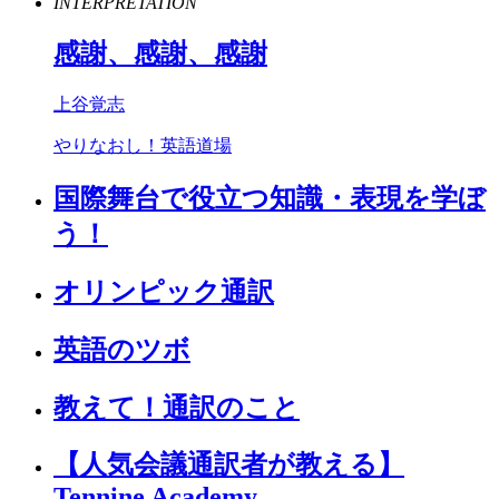
INTERPRETATION
感謝、感謝、感謝
上谷覚志
やりなおし！英語道場
国際舞台で役立つ知識・表現を学ぼ
う！
オリンピック通訳
英語のツボ
教えて！通訳のこと
【人気会議通訳者が教える】
Tennine Academy