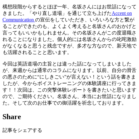
構想段階からするとほぼ一年、名坂さんにはお世話になって
きました。「やり直し道場」を通じて立ち上げた
Accent on
Communication
の宣伝をしていただき、いろいろな方と繋が
ることができたのも、よくよく考えると名坂さんのおかげと
言ってもいいかもしれません。その名坂さんがこの度退職さ
れることになりました。個人的には名坂さんからの叱咤激励
がなくなると思うと残念ですが、多才な方なので、新天地で
も活躍されることと思います。
今回は英語道場の主旨とは違った話になってしまいました
が、来週からは通常のコラムになります。以前、自分の滑舌
の悪さのために“にしきごい”が言えない！という話を書きま
したが、今からボイストレーニングの体験講座に行ってきま
す！！次回は、この突撃体験レポートを書きたいと思います
ので、ご期待ください。名坂さん、本当にお世話になりまし
た。そして次のお仕事での御活躍を祈念しております。
Share
記事をシェアする