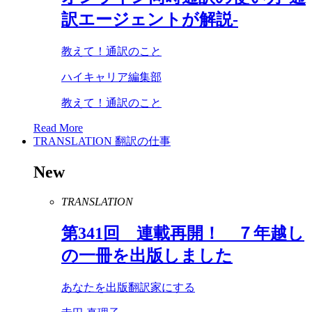
訳エージェントが解説-
教えて！通訳のこと
ハイキャリア編集部
教えて！通訳のこと
Read More
TRANSLATION
翻訳の仕事
New
TRANSLATION
第
341
回 連載再開！ ７年越し
の一冊を出版しました
あなたを出版翻訳家にする