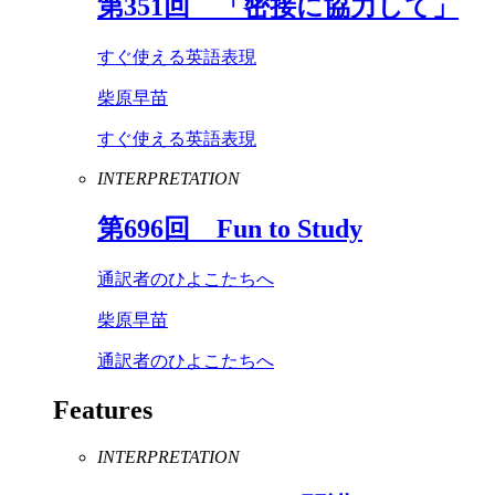
第
351
回 「密接に協力して」
すぐ使える英語表現
柴原早苗
すぐ使える英語表現
INTERPRETATION
第
696
回
Fun
to
Study
通訳者のひよこたちへ
柴原早苗
通訳者のひよこたちへ
Features
INTERPRETATION