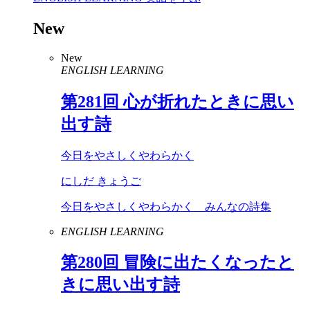
New
New
ENGLISH LEARNING
第
281
回 心が折れたときに思い
出す詩
今日をやさしくやわらかく
にしだ きょうご
今日をやさしくやわらかく みんなの詩集
ENGLISH LEARNING
第
280
回 冒険に出たくなったと
きに思い出す詩