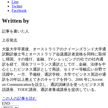
Line
Twitter
Facebook
Written by
記事を書いた人
上谷覚志
大阪大学卒業後、オーストラリアのクイーンズランド大学通
訳翻訳修士号とオーストラリア会議通訳者資格を同時に取得
し帰国。その後IT、金融、TVショッピングの社での社内通
訳を経て、現在フリーランス通訳としてIT，金融、法律を中
心としたビジネス通訳として商談、セミナー等幅広い分野で
活躍中。一方、予備校、通訳学校、大学でビジネス英語や通
訳を20年以上教えてきのキャリアを持つ。2006 年にAccent
on Communicationを設立し、通訳訓練法を使ったビジネス英
語講座、TOEIC講座、通訳者養成講座を提供している。
この人の記事を読む
END