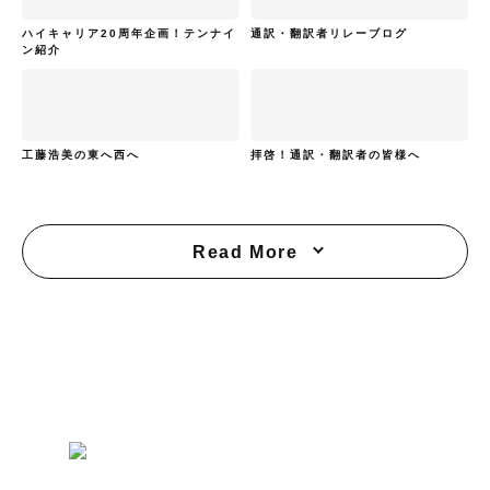
ハイキャリア20周年企画！テンナイ
通訳・翻訳者リレーブログ
ン紹介
工藤浩美の東へ西へ
拝啓！通訳・翻訳者の皆様へ
Read More