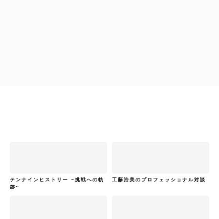
ハイキャリア編集部
拝啓！通訳・翻訳者の皆様へ
テンナインヒストリー ~挑戦への軌
工藤浩美のプロフェッショナル対談
跡~