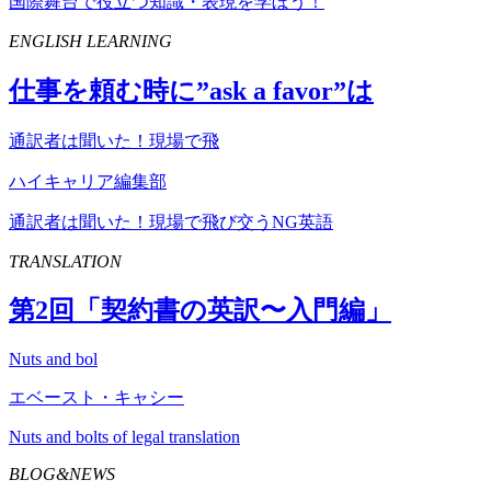
国際舞台で役立つ知識・表現を学ぼう！
ENGLISH LEARNING
仕事を頼む時に”
ask
a
favor
”は
通訳者は聞いた！現場で飛
ハイキャリア編集部
通訳者は聞いた！現場で飛び交うNG英語
TRANSLATION
第
2
回「契約書の英訳〜入門編」
Nuts and bol
エベースト・キャシー
Nuts and bolts of legal translation
BLOG&NEWS