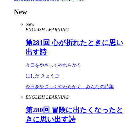
New
New
ENGLISH LEARNING
第
281
回 心が折れたときに思い
出す詩
今日をやさしくやわらかく
にしだ きょうご
今日をやさしくやわらかく みんなの詩集
ENGLISH LEARNING
第
280
回 冒険に出たくなったと
きに思い出す詩