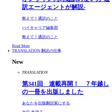
訳エージェントが解説-
教えて！通訳のこと
ハイキャリア編集部
教えて！通訳のこと
Read More
TRANSLATION
翻訳の仕事
New
TRANSLATION
第
341
回 連載再開！ ７年越し
の一冊を出版しました
あなたを出版翻訳家にする