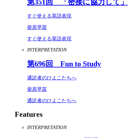
第
351
回 「密接に協力して」
すぐ使える英語表現
柴原早苗
すぐ使える英語表現
INTERPRETATION
第
696
回
Fun
to
Study
通訳者のひよこたちへ
柴原早苗
通訳者のひよこたちへ
Features
INTERPRETATION