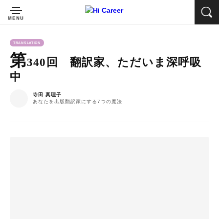
TRANSLATION
第
340回 翻訳家、ただいま深呼吸
中
寺田 真理子
あなたを出版翻訳家にする7つの魔法