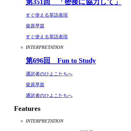
第
351
回 「密接に協力して」
すぐ使える英語表現
柴原早苗
すぐ使える英語表現
INTERPRETATION
第
696
回
Fun
to
Study
通訳者のひよこたちへ
柴原早苗
通訳者のひよこたちへ
Features
INTERPRETATION