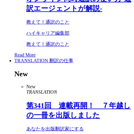
訳エージェントが解説-
教えて！通訳のこと
ハイキャリア編集部
教えて！通訳のこと
Read More
TRANSLATION
翻訳の仕事
New
New
TRANSLATION
第
341
回 連載再開！ ７年越し
の一冊を出版しました
あなたを出版翻訳家にする