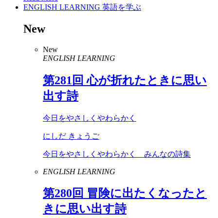
ENGLISH LEARNING
英語を学ぶ
New
New
ENGLISH LEARNING
第
281
回 心が折れたときに思い
出す詩
今日をやさしくやわらかく
にしだ きょうご
今日をやさしくやわらかく みんなの詩集
ENGLISH LEARNING
第
280
回 冒険に出たくなったと
きに思い出す詩