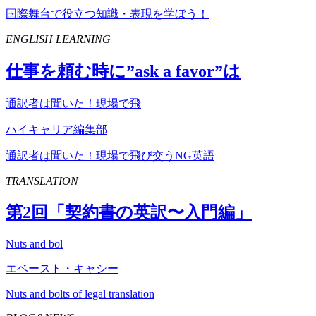
国際舞台で役立つ知識・表現を学ぼう！
ENGLISH LEARNING
仕事を頼む時に”
ask
a
favor
”は
通訳者は聞いた！現場で飛
ハイキャリア編集部
通訳者は聞いた！現場で飛び交うNG英語
TRANSLATION
第
2
回「契約書の英訳〜入門編」
Nuts and bol
エベースト・キャシー
Nuts and bolts of legal translation