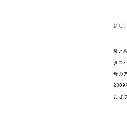
新し
母と
タコ
母の
200
おば