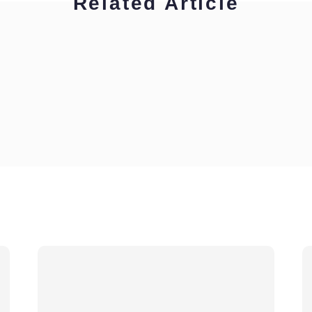
Related Article
工藤浩美
工藤浩美の東へ西へ