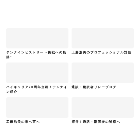
テンナインヒストリー ~挑戦への軌
工藤浩美のプロフェッショナル対談
跡~
ハイキャリア20周年企画！テンナイ
通訳・翻訳者リレーブログ
ン紹介
工藤浩美の東へ西へ
拝啓！通訳・翻訳者の皆様へ