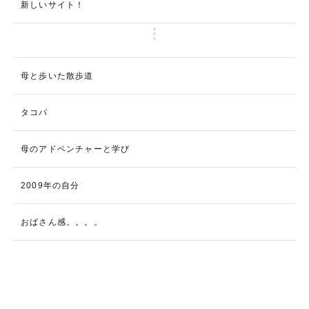
新しいサイト！
母と歩いた散歩道
タコパ
母のアドベンチャーと学び
2009年の自分
おばさん感。。。。