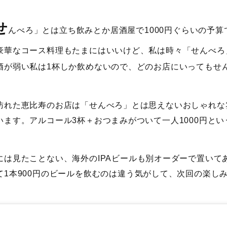
せ
んべろ」とは立ち飲みとか居酒屋で1000円ぐらいの予
豪華なコース料理もたまにはいいけど、私は時々「せんべろ
酒が弱い私は1杯しか飲めないので、どのお店にいってもせ
訪れた恵比寿のお店は「せんべろ」とは思えないおしゃれな
います。アルコール3杯＋おつまみがついて一人1000円と
には見たことない、海外のIPAビールも別オーダーで置いて
て1本900円のビールを飲むのは違う気がして、次回の楽し