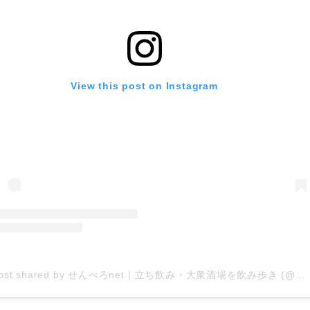
View this post on Instagram
A post shared by せんべろnet｜立ち飲み・大衆酒場を飲み歩き (@1000bero_net)