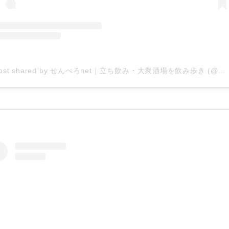
A post shared by せんべろnet｜立ち飲み・大衆酒場を飲み歩き (@1000bero_net)