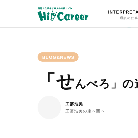
INTERPRET
通訳の仕
BLOG&NEWS
「せ
んべろ」の
工藤浩美
工藤浩美の東へ西へ