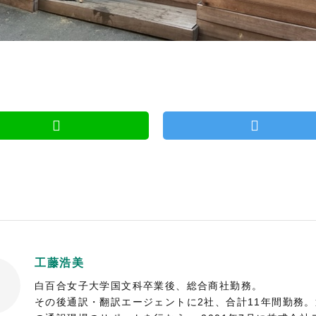
工藤浩美
白百合女子大学国文科卒業後、総合商社勤務。
その後通訳・翻訳エージェントに2社、合計11年間勤務