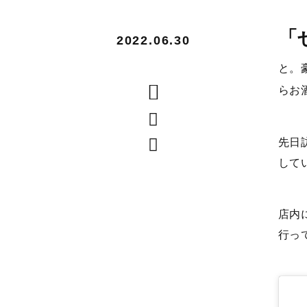
「
2022.06.30
と。
らお
先日
して
店内
行っ