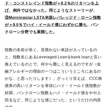
ド・コンストレインド指数が＋
8.2
％のリターンを上
げ
、例外ではなかった。同じようなストーリーが、
③
Morningstar LSTA
米国レバレッジド・ローン指数
が＋
9.0
％でハイ・イールド債にわずかに勝ち
、バン
クローン分野でも展開した。
指数の名前が長く、見慣れない単語が入っているの
と、指数名にあるLeveraged Loanをbank loanと言い
換えているのとで、何やら難しく見えるのですが（金
融アレルギーの理由の一つはこういうところにあるの
かな、と思ったりします）、ざっくり言えば、CCC格
債券の高いリターンを筆頭にハイ・イールド債指数が
好調、バンクローン指数もハイ・イールド債をやや上
回るなど、同じような感じだった、というだけの内容