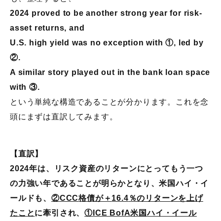
2024 proved to be another strong year for risk-
asset returns, and
U.S. high yield was no exception with ①, led by
②.
A similar story played out in the bank loan space
with ③.
という単純な構造であることが分かります。これを念
頭にまずは直訳してみます。
【直訳】
2024年は、リスク資産のリターンにとってもう一つ
の力強い年であることが明らかとなり、米国ハイ・イ
ールドも、
②
CCC
格債が＋
16.4
％のリターンを上げ
たこと
に牽引され、
①
ICE BofA
米国ハイ・イール