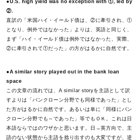
●U.S. high yield was no exception with ①, led by
②.
直訳の「米国ハイ・イールド債は、②に牽引され、①
となり、例外ではなかった」よりは、英語と同じく、
まず「ハイ・イールド債は例外ではなかった、実際、
②に牽引されて①だった」の方がはるかに自然です。
●A similar story played out in the bank loan
space
この文章の流れでは、A similar storyを主語として訳
すよりは「バンクローン分野でも同様であった」とし
た方がはるかに自然です。あるいは単に「同様にバン
クローン分野でも～であった」等でもＯＫ。これは日
本語ならではのワザかと思います。日→英方向で、主
語のない状態から主語を捻り出すのも大変ですが、逆