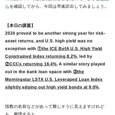
ら
を確認してから、今回は早速訳出してみましょう。
【本日の課題】
2024 proved to be another strong year for risk-
asset returns, and U.S. high yield was no
exception with
①
the ICE BofA U.S. High Yield
Constrained Index returning 8.2%
, led by
②
CCCs returning 16.4%
. A similar story played
out in the bank loan space with
③
the
Morningstar LSTA U.S. Leveraged Loan Index
slightly edging out high yield bonds at 9.0%
.
指数の名前などがあって難しそうに見えますけれど
も、整理すると、