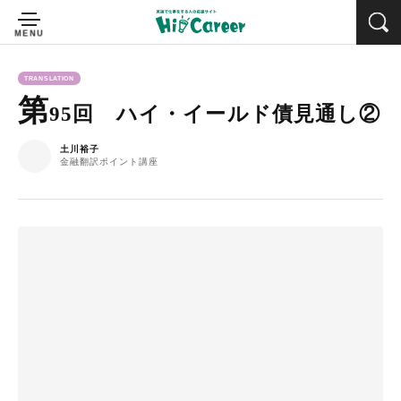
TRANSLATION
第
95回 ハイ・イールド債見通し②
土川裕子
金融翻訳ポイント講座