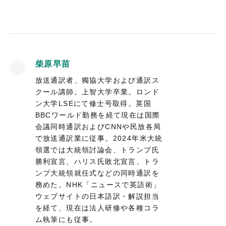
柴原早苗
放送通訳者、獨協大学および通訳ス
クール講師。上智大学卒業。ロンド
ン大学LSEにて修士号取得。英国
BBCワールド勤務を経て現在は国際
会議同時通訳およびCNNや民放各局
で放送通訳業に従事。2024年米大統
領選では大統領討論会、トランプ氏
勝利宣言、ハリス氏敗北宣言、トラ
ンプ大統領就任式などの同時通訳を
務めた。NHK「ニュースで英語術」
ウェブサイトの日本語訳・解説担当
を経て、現在は法人研修や各種コラ
ム執筆にも従事。