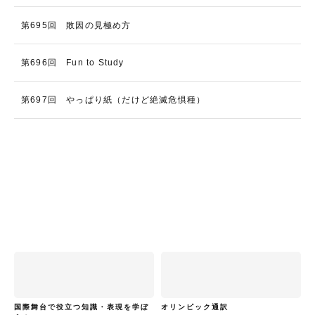
第695回 敗因の見極め方
第696回 Fun to Study
第697回 やっぱり紙（だけど絶滅危惧種）
国際舞台で役立つ知識・表現を学ぼ
オリンピック通訳