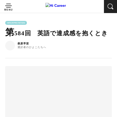
INTERPRETATION
第
584回 英語で達成感を抱くとき
柴原早苗
通訳者のひよこたちへ