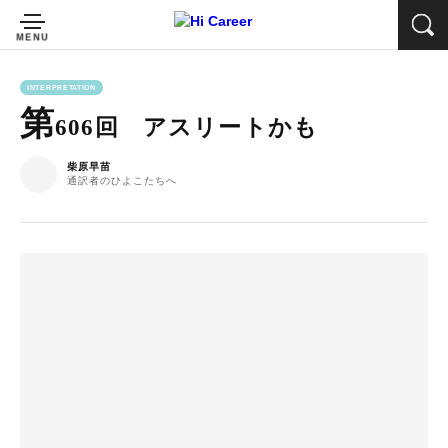
INTERPRETATION
第
606回 アスリートかも
柴原早苗
通訳者のひよこたちへ