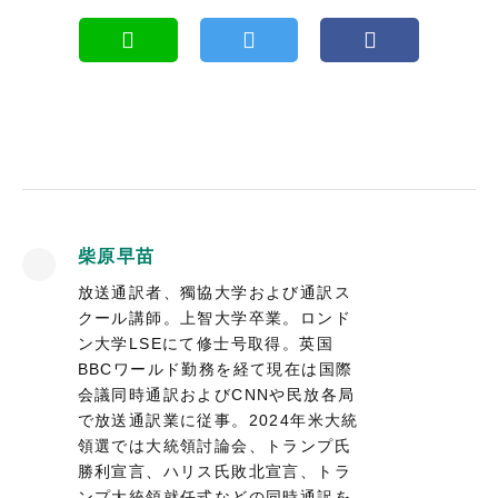
柴原早苗
放送通訳者、獨協大学および通訳ス
クール講師。上智大学卒業。ロンド
ン大学LSEにて修士号取得。英国
BBCワールド勤務を経て現在は国際
会議同時通訳およびCNNや民放各局
で放送通訳業に従事。2024年米大統
領選では大統領討論会、トランプ氏
勝利宣言、ハリス氏敗北宣言、トラ
ンプ大統領就任式などの同時通訳を