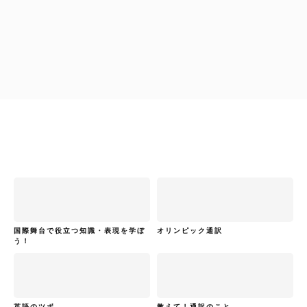
柴原早苗
通訳者のひよこたちへ
国際舞台で役立つ知識・表現を学ぼ
オリンピック通訳
う！
英語のツボ
教えて！通訳のこと