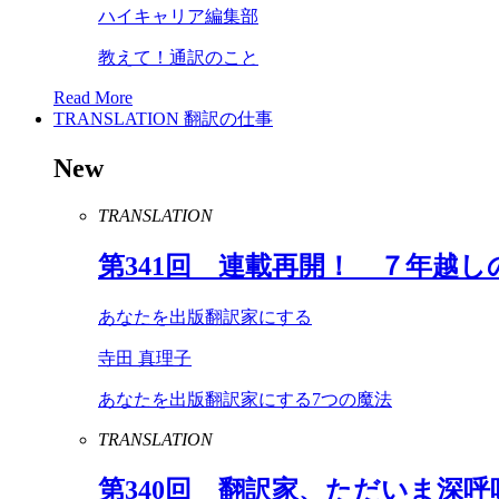
ハイキャリア編集部
教えて！通訳のこと
Read More
TRANSLATION
翻訳の仕事
New
TRANSLATION
第
341
回 連載再開！ ７年越し
あなたを出版翻訳家にする
寺田 真理子
あなたを出版翻訳家にする7つの魔法
TRANSLATION
第
340
回 翻訳家、ただいま深呼