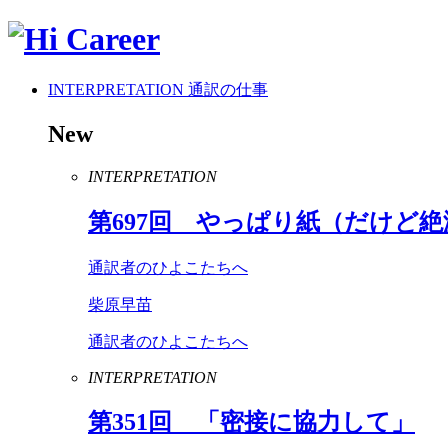
INTERPRETATION
通訳の仕事
New
INTERPRETATION
第
697
回 やっぱり紙（だけど絶
通訳者のひよこたちへ
柴原早苗
通訳者のひよこたちへ
INTERPRETATION
第
351
回 「密接に協力して」