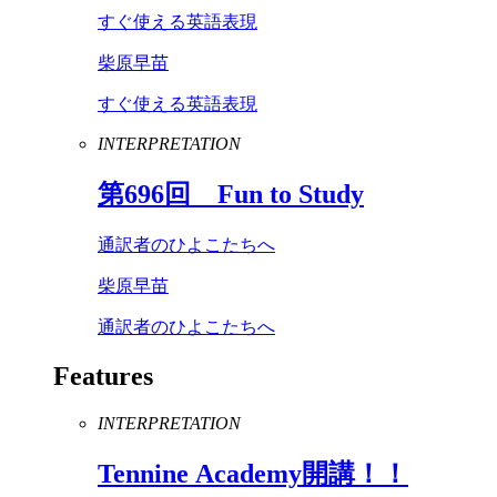
すぐ使える英語表現
柴原早苗
すぐ使える英語表現
INTERPRETATION
第
696
回
Fun
to
Study
通訳者のひよこたちへ
柴原早苗
通訳者のひよこたちへ
Features
INTERPRETATION
Tennine
Academy
開講！！