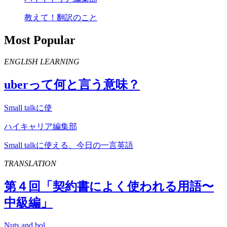
教えて！翻訳のこと
Most Popular
ENGLISH LEARNING
uber
って何と言う意味？
Small talkに使
ハイキャリア編集部
Small talkに使える、今日の一言英語
TRANSLATION
第４回「契約書によく使われる用語〜
中級編」
Nuts and bol