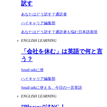
訳す
あなたはどう訳す？通訳者
ハイキャリア編集部
あなたはどう訳す？通訳者も悩む日本語表現
ENGLISH LEARNING
「会社を休む」は英語で何と言
う？
Small talkに使
ハイキャリア編集部
Small talkに使える、今日の一言英語
ENGLISH LEARNING
”
Please
~”は
NG
！