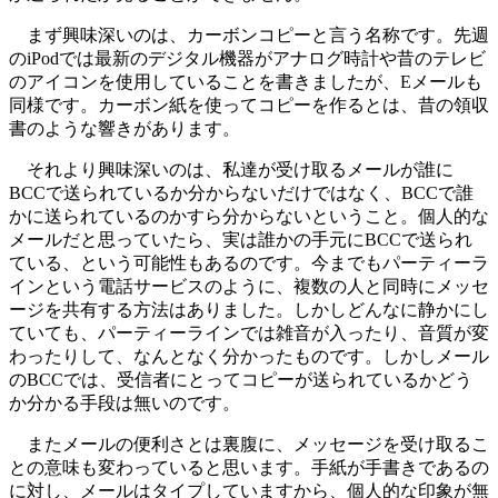
まず興味深いのは、カーボンコピーと言う名称です。先週
のiPodでは最新のデジタル機器がアナログ時計や昔のテレビ
のアイコンを使用していることを書きましたが、Eメールも
同様です。カーボン紙を使ってコピーを作るとは、昔の領収
書のような響きがあります。
それより興味深いのは、私達が受け取るメールが誰に
BCCで送られているか分からないだけではなく、BCCで誰
かに送られているのかすら分からないということ。個人的な
メールだと思っていたら、実は誰かの手元にBCCで送られ
ている、という可能性もあるのです。今までもパーティーラ
インという電話サービスのように、複数の人と同時にメッセ
ージを共有する方法はありました。しかしどんなに静かにし
ていても、パーティーラインでは雑音が入ったり、音質が変
わったりして、なんとなく分かったものです。しかしメール
のBCCでは、受信者にとってコピーが送られているかどう
か分かる手段は無いのです。
またメールの便利さとは裏腹に、メッセージを受け取るこ
との意味も変わっていると思います。手紙が手書きであるの
に対し、メールはタイプしていますから、個人的な印象が無