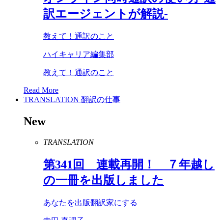
訳エージェントが解説-
教えて！通訳のこと
ハイキャリア編集部
教えて！通訳のこと
Read More
TRANSLATION
翻訳の仕事
New
TRANSLATION
第
341
回 連載再開！ ７年越し
の一冊を出版しました
あなたを出版翻訳家にする