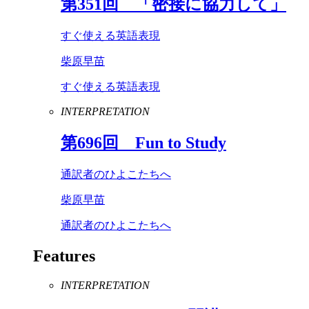
第
351
回 「密接に協力して」
すぐ使える英語表現
柴原早苗
すぐ使える英語表現
INTERPRETATION
第
696
回
Fun
to
Study
通訳者のひよこたちへ
柴原早苗
通訳者のひよこたちへ
Features
INTERPRETATION