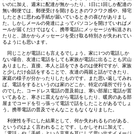
いのに加え、週末に配達が無かったり、1日に1回しか配達の
無い郵便では、郵便受けを開けるときのワクワク感や、帰宅
したときに思わぬ手紙が届いているときの喜びがありまし
た。しかしメールの発達によってパソコンを開けていればメ
ールが届くだけではなく、携帯電話にメッセージが転送され
たりと、誰かからメッセージを受け取る特別さが失われてい
るようにも思います。
同じことが電話にも言えるでしょう。家に1つの電話しか
ない場合、友達に電話をしても家族が電話に出ることも沢山
ありました。直接、本人と話をできるのは便利ですが、家族
と少しだけ会話をすることで、友達の両親と話ができたり、
家庭の様子が分かったりしたものです。また思い返してみれ
ば、電話をするというのは家のどこか、特定の場所で行うも
のでした。コードレス電話の普及前は、寒い部屋に電話が置
いてあると、寒さに震えながら電話をしたり、暖房のある部
屋までコードを引っ張って電話で話をしたことがあるでしょ
う。携帯電話の普及でそんなこともなくなりました。
利便性を手にした結果として、何か失われるものがある、
というのはよく言われることです。しかしそれに加えて、
「電話」や「手紙」という言葉を耳にして思い出すイメージ