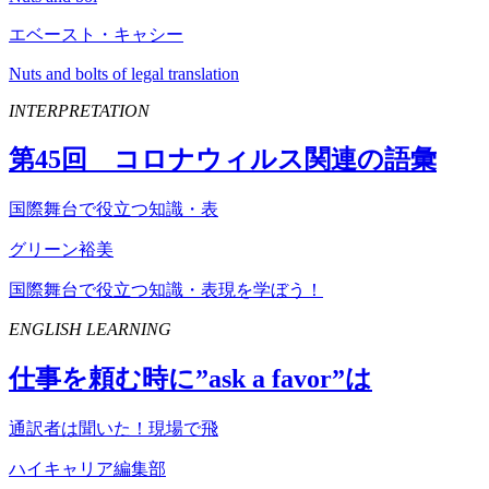
エベースト・キャシー
Nuts and bolts of legal translation
INTERPRETATION
第
45
回 コロナウィルス関連の語彙
国際舞台で役立つ知識・表
グリーン裕美
国際舞台で役立つ知識・表現を学ぼう！
ENGLISH LEARNING
仕事を頼む時に”
ask
a
favor
”は
通訳者は聞いた！現場で飛
ハイキャリア編集部