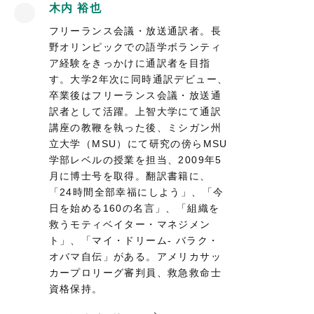
木内 裕也
フリーランス会議・放送通訳者。長
野オリンピックでの語学ボランティ
ア経験をきっかけに通訳者を目指
す。大学2年次に同時通訳デビュー、
卒業後はフリーランス会議・放送通
訳者として活躍。上智大学にて通訳
講座の教鞭を執った後、ミシガン州
立大学（MSU）にて研究の傍らMSU
学部レベルの授業を担当、2009年5
月に博士号を取得。翻訳書籍に、
「24時間全部幸福にしよう」、「今
日を始める160の名言」、「組織を
救うモティベイター・マネジメン
ト」、「マイ・ドリーム- バラク・
オバマ自伝」がある。アメリカサッ
カープロリーグ審判員、救急救命士
資格保持。