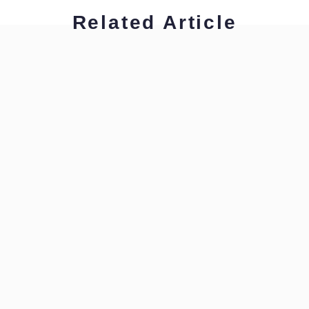
Related Article
木内 裕也
Written from the mitten
木内 裕也
Written from the mitten
木内 裕也
Written from the mitten