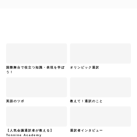
国際舞台で役立つ知識・表現を学ぼ
オリンピック通訳
う！
英語のツボ
教えて！通訳のこと
【人気会議通訳者が教える】
通訳者インタビュー
Tennine Academy