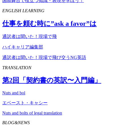
国際舞台で役立つ知識・表現を学ぼう！
ENGLISH LEARNING
仕事を頼む時に”
ask
a
favor
”は
通訳者は聞いた！現場で飛
ハイキャリア編集部
通訳者は聞いた！現場で飛び交うNG英語
TRANSLATION
第
2
回「契約書の英訳〜入門編」
Nuts and bol
エベースト・キャシー
Nuts and bolts of legal translation
BLOG&NEWS