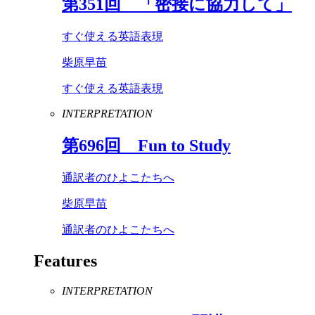
第
351
回 「密接に協力して」
すぐ使える英語表現
柴原早苗
すぐ使える英語表現
INTERPRETATION
第
696
回
Fun
to
Study
通訳者のひよこたちへ
柴原早苗
通訳者のひよこたちへ
Features
INTERPRETATION