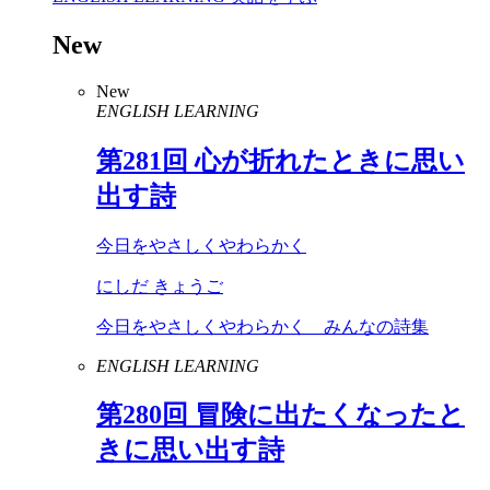
New
New
ENGLISH LEARNING
第
281
回 心が折れたときに思い
出す詩
今日をやさしくやわらかく
にしだ きょうご
今日をやさしくやわらかく みんなの詩集
ENGLISH LEARNING
第
280
回 冒険に出たくなったと
きに思い出す詩