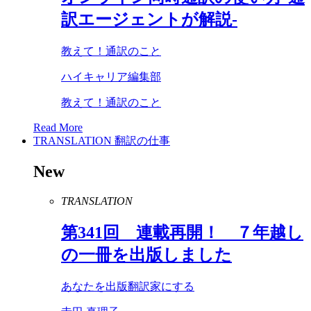
訳エージェントが解説-
教えて！通訳のこと
ハイキャリア編集部
教えて！通訳のこと
Read More
TRANSLATION
翻訳の仕事
New
TRANSLATION
第
341
回 連載再開！ ７年越し
の一冊を出版しました
あなたを出版翻訳家にする