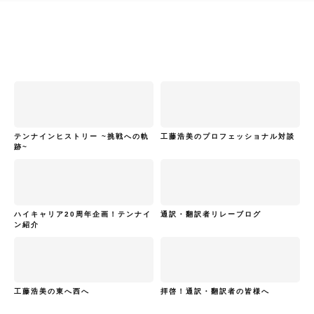
テンナインヒストリー ~挑戦への軌
工藤浩美のプロフェッショナル対談
跡~
ハイキャリア20周年企画！テンナイ
通訳・翻訳者リレーブログ
ン紹介
工藤浩美の東へ西へ
拝啓！通訳・翻訳者の皆様へ