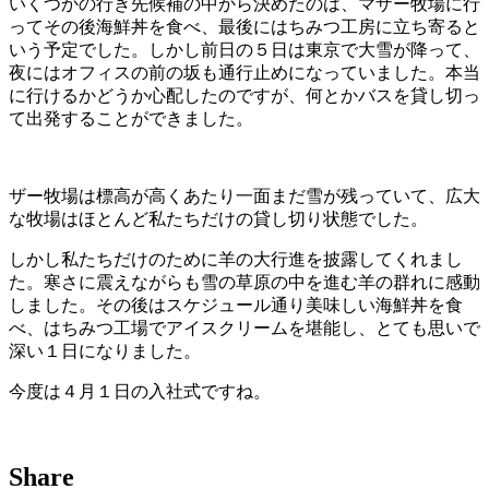
いくつかの行き先候補の中から決めたのは、マザー牧場に行
ってその後海鮮丼を食べ、最後にはちみつ工房に立ち寄ると
いう予定でした。しかし前日の５日は東京で大雪が降って、
夜にはオフィスの前の坂も通行止めになっていました。本当
に行けるかどうか心配したのですが、何とかバスを貸し切っ
て出発することができました。
ザー牧場は標高が高くあたり一面まだ雪が残っていて、広大
な牧場はほとんど私たちだけの貸し切り状態でした。
しかし私たちだけのために羊の大行進を披露してくれまし
た。寒さに震えながらも雪の草原の中を進む羊の群れに感動
しました。その後はスケジュール通り美味しい海鮮丼を食
べ、はちみつ工場でアイスクリームを堪能し、とても思いで
深い１日になりました。
今度は４月１日の入社式ですね。
Share