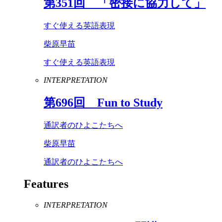
第
351
回 「密接に協力して」
すぐ使える英語表現
柴原早苗
すぐ使える英語表現
INTERPRETATION
第
696
回
Fun
to
Study
通訳者のひよこたちへ
柴原早苗
通訳者のひよこたちへ
Features
INTERPRETATION