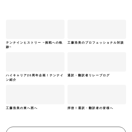
テンナインヒストリー ~挑戦への軌
工藤浩美のプロフェッショナル対談
跡~
ハイキャリア20周年企画！テンナイ
通訳・翻訳者リレーブログ
ン紹介
工藤浩美の東へ西へ
拝啓！通訳・翻訳者の皆様へ