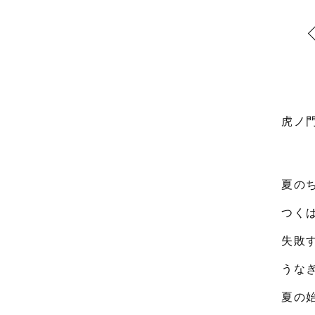
虎ノ
夏の
つく
失敗
うな
夏の