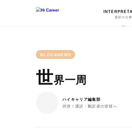
INTERPRET
通訳の仕
BLOG&NEWS
世
界一周
ハイキャリア編集部
拝啓！通訳・翻訳者の皆様へ