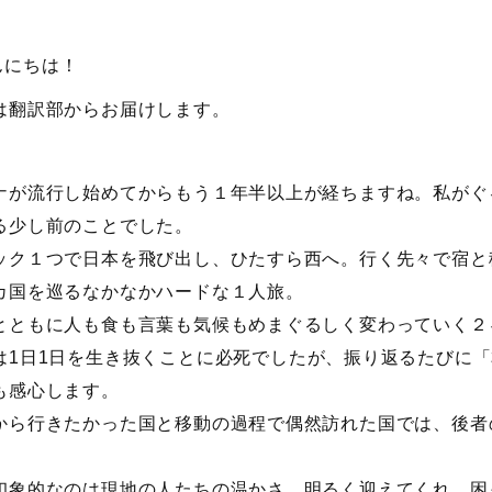
んにちは！
は翻訳部からお届けします。
ナが流行し始めてからもう１年半以上が経ちますね。私がぐ
る少し前のことでした。
ック１つで日本を飛び出し、ひたすら西へ。行く先々で宿と
カ国を巡るなかなかハードな１人旅。
とともに人も食も言葉も気候もめまぐるしく変わっていく２
は1日1日を生き抜くことに必死でしたが、振り返るたびに「
も感心します。
から行きたかった国と移動の過程で偶然訪れた国では、後者
。
印象的なのは現地の人たちの温かさ。明るく迎えてくれ、困