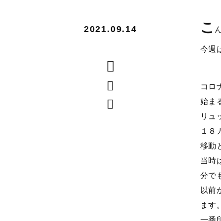
こ
2021.09.14
今週
コロ
始ま
リュ
１８
移動
当時
分で
以前
ます
一番