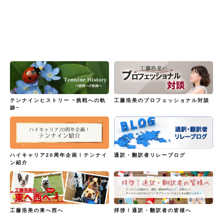
テンナインヒストリー ~挑戦への軌
工藤浩美のプロフェッショナル対談
跡~
ハイキャリア20周年企画！テンナイ
通訳・翻訳者リレーブログ
ン紹介
工藤浩美の東へ西へ
拝啓！通訳・翻訳者の皆様へ