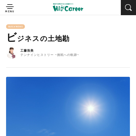
BLOG&NEWS
ビ
ジネスの土地勘
工藤浩美
テンナインヒストリー ~挑戦への軌跡~