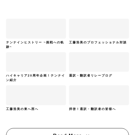
テンナインヒストリー ~挑戦への軌
工藤浩美のプロフェッショナル対談
跡~
ハイキャリア20周年企画！テンナイ
通訳・翻訳者リレーブログ
ン紹介
工藤浩美の東へ西へ
拝啓！通訳・翻訳者の皆様へ