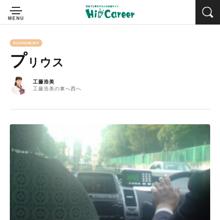
BLOG&NEWS
プ
リウス
工藤浩美
工藤浩美の東へ西へ