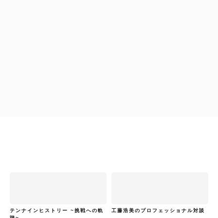
工藤浩美
工藤浩美の東へ西へ
工藤浩美
工藤浩美の東へ西へ
テンナインヒストリー ~挑戦への軌
工藤浩美のプロフェッショナル対談
跡~