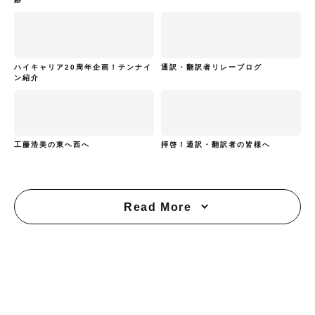
ハイキャリア20周年企画！テンナイ
通訳・翻訳者リレーブログ
ン紹介
工藤浩美の東へ西へ
拝啓！通訳・翻訳者の皆様へ
Read More