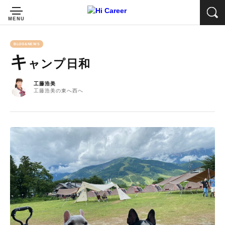
BLOG&NEWS
キ
ャンプ日和
工藤浩美
工藤浩美の東へ西へ