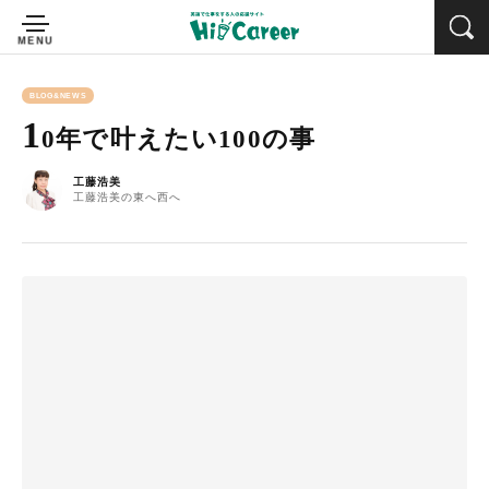
BLOG&NEWS
1
0年で叶えたい100の事
工藤浩美
工藤浩美の東へ西へ