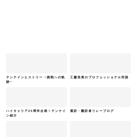
テンナインヒストリー ~挑戦への軌
工藤浩美のプロフェッショナル対談
跡~
ハイキャリア20周年企画！テンナイ
通訳・翻訳者リレーブログ
ン紹介