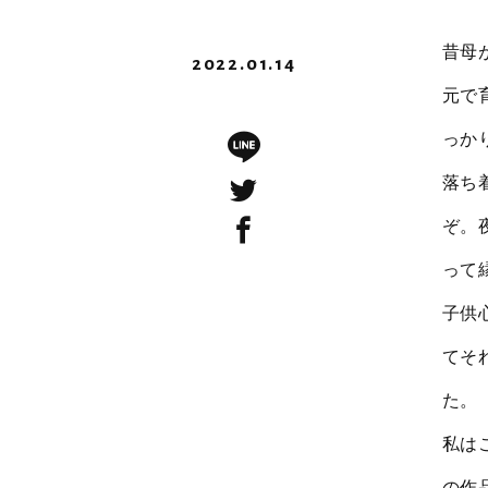
昔母
2022.01.14
元で
っか
落ち
ぞ。
って
子供
てそ
た。
私は
の作