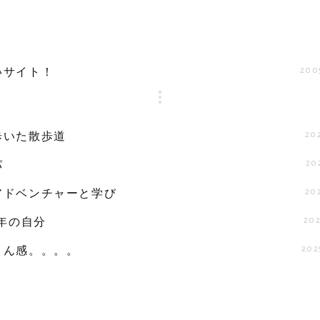
200
いサイト！
202
歩いた散歩道
20
パ
202
アドベンチャーと学び
202
9年の自分
202
さん感。。。。