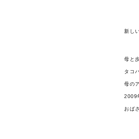
新し
母と
タコ
母の
200
おば