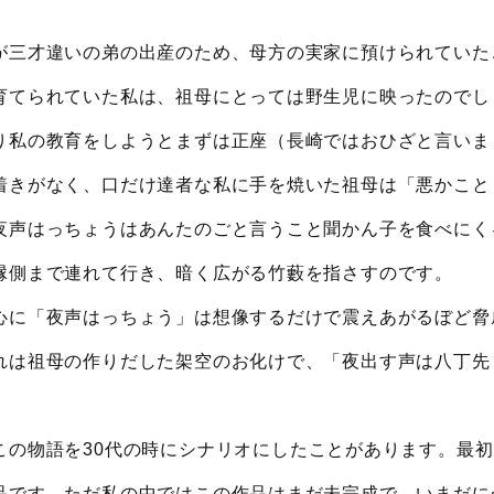
が三才違いの弟の出産のため、母方の実家に預けられていた
育てられていた私は、祖母にとっては野生児に映ったのでし
り私の教育をしようとまずは正座（長崎ではおひざと言いま
着きがなく、口だけ達者な私に手を焼いた祖母は「悪かこと
夜声はっちょうはあんたのごと言うこと聞かん子を食べにく
縁側まで連れて行き、暗く広がる竹藪を指さすのです。
心に「夜声はっちょう」は想像するだけで震えあがるぼど脅
れは祖母の作りだした架空のお化けで、「夜出す声は八丁先
この物語を30代の時にシナリオにしたことがあります。最
品です。ただ私の中ではこの作品はまだ未完成で、いまだに