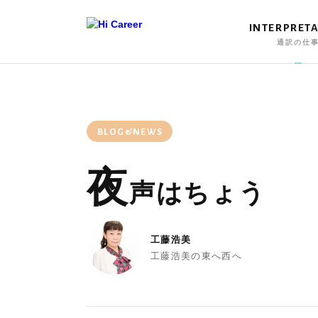
INTERPRET
通訳の仕
BLOG&NEWS
夜
声はちょう
工藤浩美
工藤浩美の東へ西へ