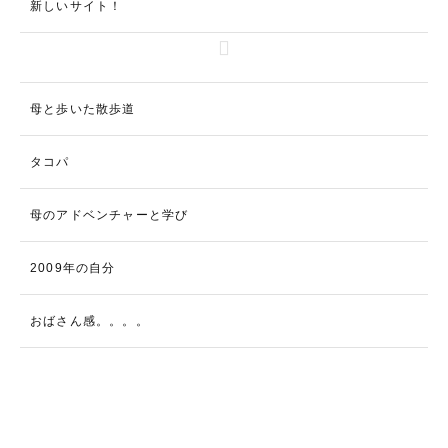
新しいサイト！
母と歩いた散歩道
タコパ
母のアドベンチャーと学び
2009年の自分
おばさん感。。。。