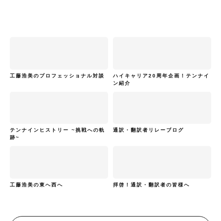
工藤浩美のプロフェッショナル対談
ハイキャリア20周年企画！テンナイ
ン紹介
テンナインヒストリー ~挑戦への軌
通訳・翻訳者リレーブログ
跡~
工藤浩美の東へ西へ
拝啓！通訳・翻訳者の皆様へ