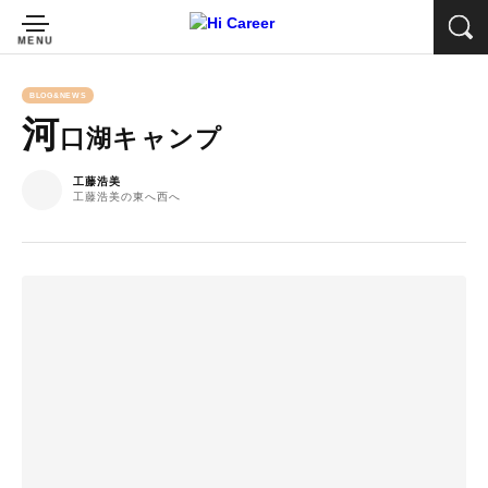
BLOG&NEWS
河
口湖キャンプ
工藤浩美
工藤浩美の東へ西へ