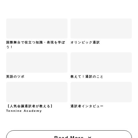
国際舞台で役立つ知識・表現を学ぼ
オリンピック通訳
う！
英語のツボ
教えて！通訳のこと
【人気会議通訳者が教える】
通訳者インタビュー
Tennine Academy