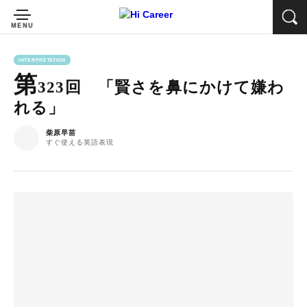
INTERPRETATION
第
323回 「賢さを鼻にかけて嫌わ
れる」
柴原早苗
すぐ使える英語表現