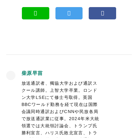
柴原早苗
放送通訳者、獨協大学および通訳ス
クール講師。上智大学卒業。ロンド
ン大学LSEにて修士号取得。英国
BBCワールド勤務を経て現在は国際
会議同時通訳およびCNNや民放各局
で放送通訳業に従事。2024年米大統
領選では大統領討論会、トランプ氏
勝利宣言、ハリス氏敗北宣言、トラ