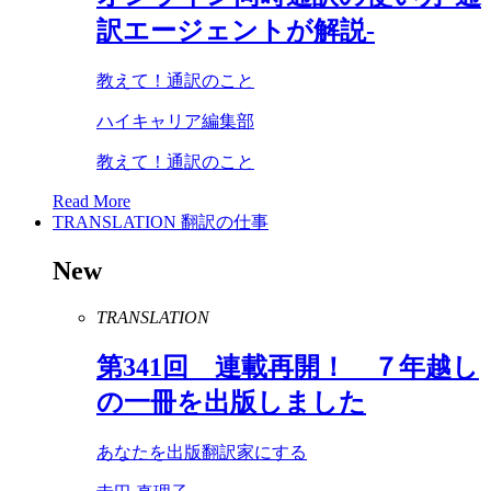
訳エージェントが解説-
教えて！通訳のこと
ハイキャリア編集部
教えて！通訳のこと
Read More
TRANSLATION
翻訳の仕事
New
TRANSLATION
第
341
回 連載再開！ ７年越し
の一冊を出版しました
あなたを出版翻訳家にする