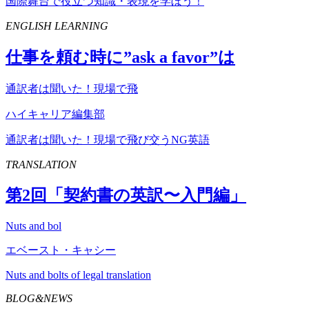
国際舞台で役立つ知識・表現を学ぼう！
ENGLISH LEARNING
仕事を頼む時に”
ask
a
favor
”は
通訳者は聞いた！現場で飛
ハイキャリア編集部
通訳者は聞いた！現場で飛び交うNG英語
TRANSLATION
第
2
回「契約書の英訳〜入門編」
Nuts and bol
エベースト・キャシー
Nuts and bolts of legal translation
BLOG&NEWS