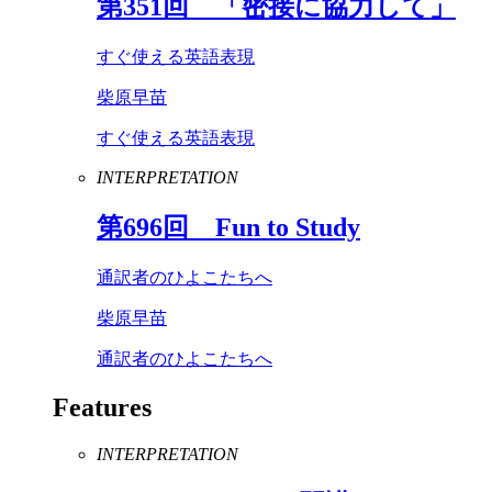
第
351
回 「密接に協力して」
すぐ使える英語表現
柴原早苗
すぐ使える英語表現
INTERPRETATION
第
696
回
Fun
to
Study
通訳者のひよこたちへ
柴原早苗
通訳者のひよこたちへ
Features
INTERPRETATION