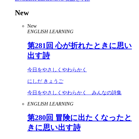
New
New
ENGLISH LEARNING
第
281
回 心が折れたときに思い
出す詩
今日をやさしくやわらかく
にしだ きょうご
今日をやさしくやわらかく みんなの詩集
ENGLISH LEARNING
第
280
回 冒険に出たくなったと
きに思い出す詩