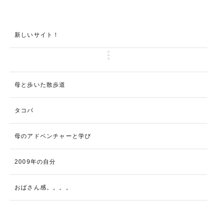
新しいサイト！
母と歩いた散歩道
タコパ
母のアドベンチャーと学び
2009年の自分
おばさん感。。。。