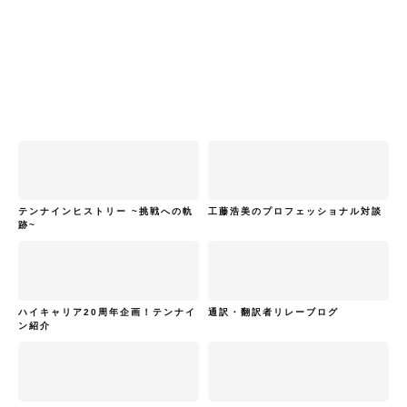
テンナインヒストリー ~挑戦への軌
工藤浩美のプロフェッショナル対談
跡~
ハイキャリア20周年企画！テンナイ
通訳・翻訳者リレーブログ
ン紹介