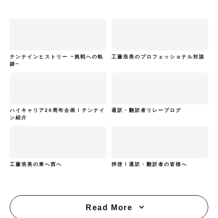
テンナインヒストリー ~挑戦への軌
工藤浩美のプロフェッショナル対談
跡~
ハイキャリア20周年企画！テンナイ
通訳・翻訳者リレーブログ
ン紹介
工藤浩美の東へ西へ
拝啓！通訳・翻訳者の皆様へ
Read More