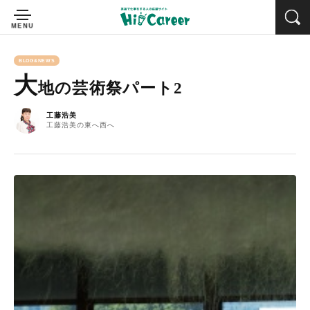
BLOG&NEWS
大
地の芸術祭パート2
工藤浩美
工藤浩美の東へ西へ