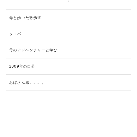
母と歩いた散歩道
タコパ
母のアドベンチャーと学び
2009年の自分
おばさん感。。。。