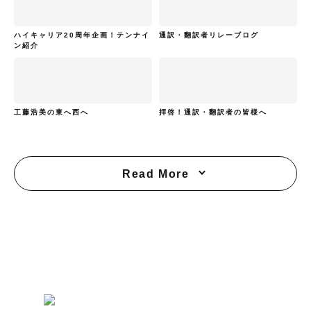
ハイキャリア20周年企画！テンナイ
通訳・翻訳者リレーブログ
ン紹介
工藤浩美の東へ西へ
拝啓！通訳・翻訳者の皆様へ
Read More