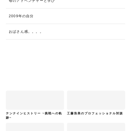
母のアドベンチャーと学び
2009年の自分
おばさん感。。。。
テンナインヒストリー ~挑戦への軌
工藤浩美のプロフェッショナル対談
跡~