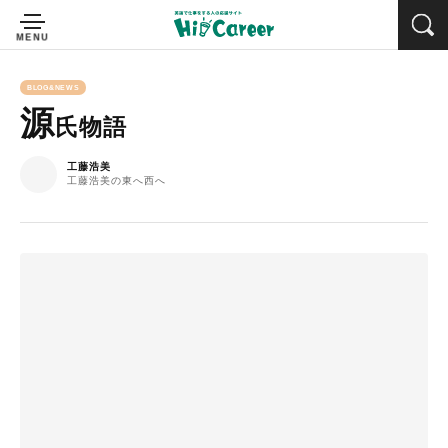
BLOG&NEWS
源
氏物語
工藤浩美
工藤浩美の東へ西へ