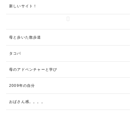
新しいサイト！
母と歩いた散歩道
タコパ
母のアドベンチャーと学び
2009年の自分
おばさん感。。。。