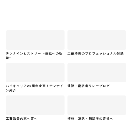
テンナインヒストリー ~挑戦への軌
工藤浩美のプロフェッショナル対談
跡~
ハイキャリア20周年企画！テンナイ
通訳・翻訳者リレーブログ
ン紹介
工藤浩美の東へ西へ
拝啓！通訳・翻訳者の皆様へ