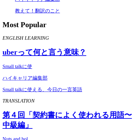
教えて！翻訳のこと
Most Popular
ENGLISH LEARNING
uber
って何と言う意味？
Small talkに使
ハイキャリア編集部
Small talkに使える、今日の一言英語
TRANSLATION
第４回「契約書によく使われる用語〜
中級編」
Nuts and bol