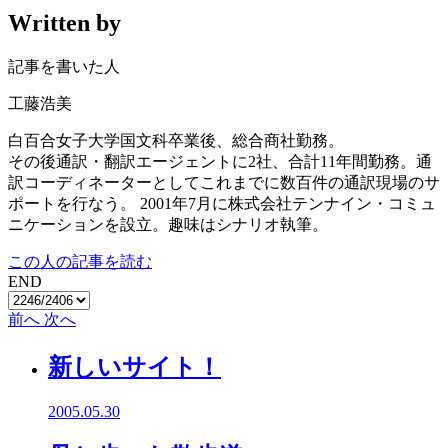
Written by
記事を書いた人
工藤浩美
白百合女子大学国文科卒業後、総合商社勤務。
その後通訳・翻訳エージェントに2社、合計11年間勤務。通
訳コーディネーターとしてこれまでに数百件の通訳現場のサ
ポートを行なう。 2001年7月に株式会社テンナイン・コミュ
ニケーションを設立。趣味はシナリオ執筆。
この人の記事を読む
END
前へ
次へ
新しいサイト！
2005.05.30