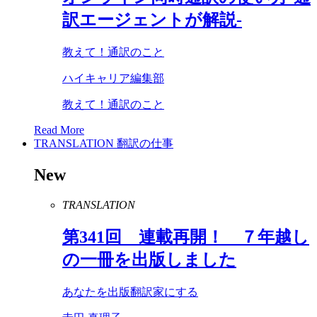
訳エージェントが解説-
教えて！通訳のこと
ハイキャリア編集部
教えて！通訳のこと
Read More
TRANSLATION
翻訳の仕事
New
TRANSLATION
第
341
回 連載再開！ ７年越し
の一冊を出版しました
あなたを出版翻訳家にする