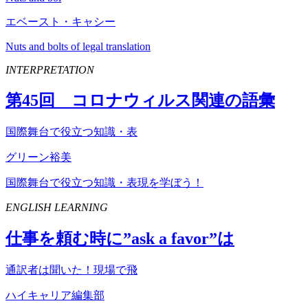
エベースト・キャシー
Nuts and bolts of legal translation
INTERPRETATION
第
45
回 コロナウィルス関連の語彙
国際舞台で役立つ知識・表
グリーン裕美
国際舞台で役立つ知識・表現を学ぼう！
ENGLISH LEARNING
仕事を頼む時に”
ask
a
favor
”は
通訳者は聞いた！現場で飛
ハイキャリア編集部