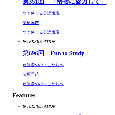
第
351
回 「密接に協力して」
すぐ使える英語表現
柴原早苗
すぐ使える英語表現
INTERPRETATION
第
696
回
Fun
to
Study
通訳者のひよこたちへ
柴原早苗
通訳者のひよこたちへ
Features
INTERPRETATION