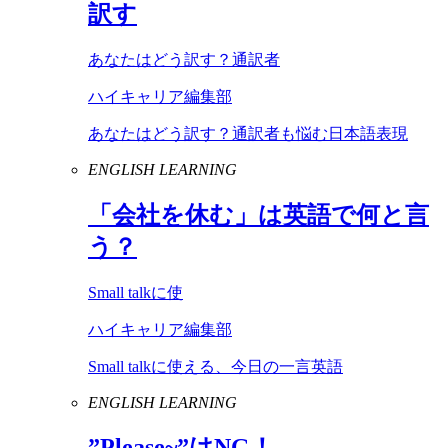
訳す
あなたはどう訳す？通訳者
ハイキャリア編集部
あなたはどう訳す？通訳者も悩む日本語表現
ENGLISH LEARNING
「会社を休む」は英語で何と言
う？
Small talkに使
ハイキャリア編集部
Small talkに使える、今日の一言英語
ENGLISH LEARNING
”
Please
~”は
NG
！