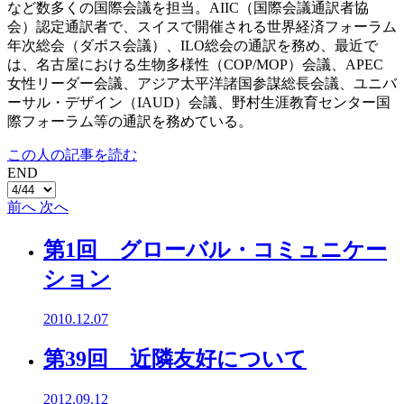
など数多くの国際会議を担当。AIIC（国際会議通訳者協
会）認定通訳者で、スイスで開催される世界経済フォーラム
年次総会（ダボス会議）、ILO総会の通訳を務め、最近で
は、名古屋における生物多様性（COP/MOP）会議、APEC
女性リーダー会議、アジア太平洋諸国参謀総長会議、ユニバ
ーサル・デザイン（IAUD）会議、野村生涯教育センター国
際フォーラム等の通訳を務めている。
この人の記事を読む
END
前へ
次へ
第1回 グローバル・コミュニケー
ション
2010.12.07
第39回 近隣友好について
2012.09.12