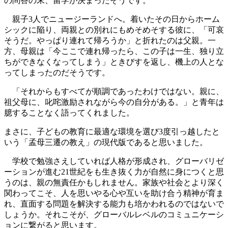
の問答の末、留学が決まったそうです。
親子3人でニュージーランドへ。着いたその日からホーム
シックに陥り、両親との別れにもめそめそする彼に、「可哀
そうだ。やっぱり連れて帰ろうか」と折れたのは父親。一
方、母親は「今ここで連れ帰ったら、この子は一生、独り立
ちができなくなってしまう」ときびすを返し、機上の人とな
ってしまったのだそうです。
「それからもすべてが順調であったわけではない。親に、
祖父母に、叱咤激励されながら今の自分がある。」と青年は
臆することなく語ってくれました。
まさに、子どもの教育に最適な環境を選び3度引っ越したと
いう「孟母三遷の教え」の現代版であると思いました。
学校で勉強さえしていれば人格が形成され、グローバリゼ
ーションが進む21世紀をも生き抜く力が自然に身につくと思
うのは、親の無責任かもしれません。家族や社会とより深く
関わってこそ、人を思いやる心や互いを助け合う精神が育ま
れ、直面する問題を解決する能力も培かわれるのではないで
しょうか。それこそが、グローバルレベルのコミュニケーシ
ョンに繋がると思います。