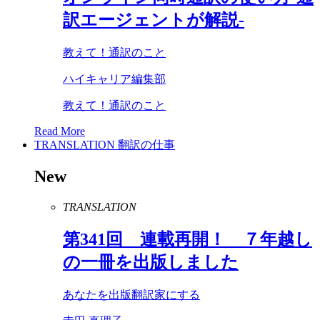
訳エージェントが解説-
教えて！通訳のこと
ハイキャリア編集部
教えて！通訳のこと
Read More
TRANSLATION
翻訳の仕事
New
TRANSLATION
第
341
回 連載再開！ ７年越し
の一冊を出版しました
あなたを出版翻訳家にする