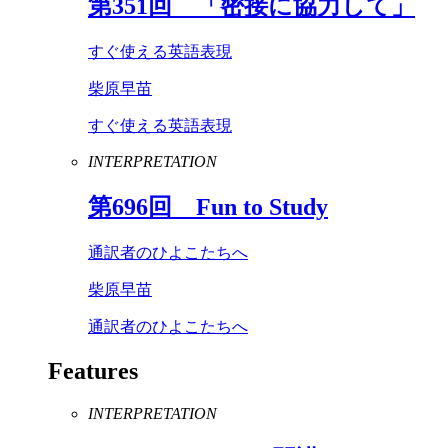
第
351
回 「密接に協力して」
すぐ使える英語表現
柴原早苗
すぐ使える英語表現
INTERPRETATION
第
696
回
Fun
to
Study
通訳者のひよこたちへ
柴原早苗
通訳者のひよこたちへ
Features
INTERPRETATION