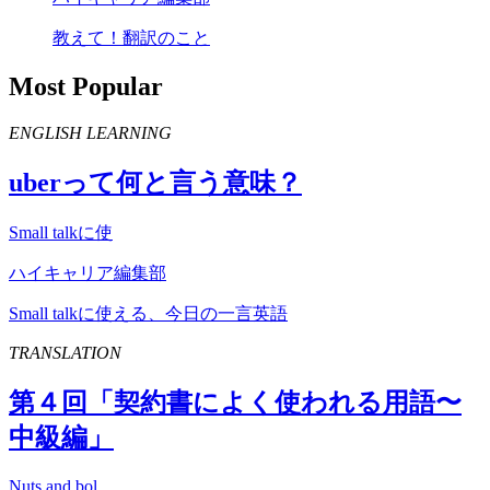
教えて！翻訳のこと
Most Popular
ENGLISH LEARNING
uber
って何と言う意味？
Small talkに使
ハイキャリア編集部
Small talkに使える、今日の一言英語
TRANSLATION
第４回「契約書によく使われる用語〜
中級編」
Nuts and bol