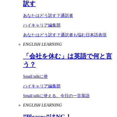
訳す
あなたはどう訳す？通訳者
ハイキャリア編集部
あなたはどう訳す？通訳者も悩む日本語表現
ENGLISH LEARNING
「会社を休む」は英語で何と言
う？
Small talkに使
ハイキャリア編集部
Small talkに使える、今日の一言英語
ENGLISH LEARNING
”
Please
~”は
NG
！