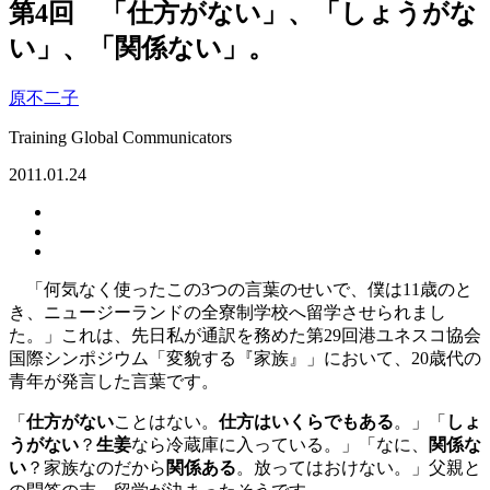
第4回 「仕方がない」、「しょうがな
い」、「関係ない」。
原不二子
Training Global Communicators
2011.01.24
「何気なく使ったこの3つの言葉のせいで、僕は11歳のと
き、ニュージーランドの全寮制学校へ留学させられまし
た。」これは、先日私が通訳を務めた第29回港ユネスコ協会
国際シンポジウム「変貌する『家族』」において、20歳代の
青年が発言した言葉です。
「
仕方がない
ことはない。
仕方はいくらでもある
。」「
しょ
うがない
？
生姜
なら冷蔵庫に入っている。」「なに、
関係な
い
？家族なのだから
関係ある
。放ってはおけない。」父親と