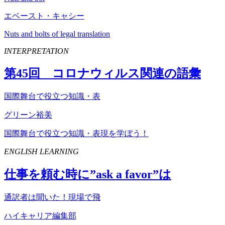
エベースト・キャシー
Nuts and bolts of legal translation
INTERPRETATION
第
45
回 コロナウィルス関連の語彙
国際舞台で役立つ知識・表
グリーン裕美
国際舞台で役立つ知識・表現を学ぼう！
ENGLISH LEARNING
仕事を頼む時に”
ask
a
favor
”は
通訳者は聞いた！現場で飛
ハイキャリア編集部