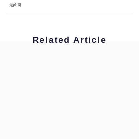
最終回
Related Article
木内 裕也
Written from the mitten
木内 裕也
Written from the mitten