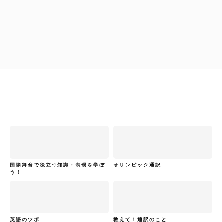
原不二子
Training Global Communicators
国際舞台で役立つ知識・表現を学ぼ
オリンピック通訳
う！
英語のツボ
教えて！通訳のこと