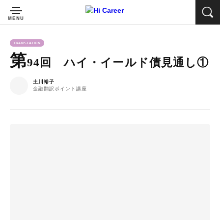
TRANSLATION
第
94回 ハイ・イールド債見通し①
土川裕子
金融翻訳ポイント講座