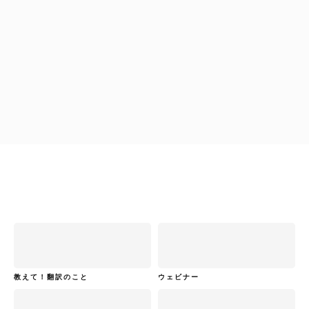
土川裕子
金融翻訳ポイント講座
土川裕子
金融翻訳ポイント講座
教えて！翻訳のこと
ウェビナー