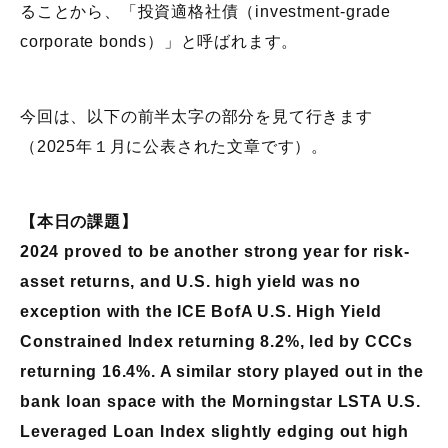
ることから、「投資適格社債（investment-grade
corporate bonds）」と呼ばれます。
今回は、以下の前半太字の部分を見て行きます
（2025年１月に公表された文章です）。
【本日の課題】
2024 proved to be another strong year for risk-
asset returns, and U.S. high yield was no
exception with the ICE BofA U.S. High Yield
Constrained Index returning 8.2%, led by CCCs
returning 16.4%. A similar story played out in the
bank loan space with the Morningstar LSTA U.S.
Leveraged Loan Index slightly edging out high