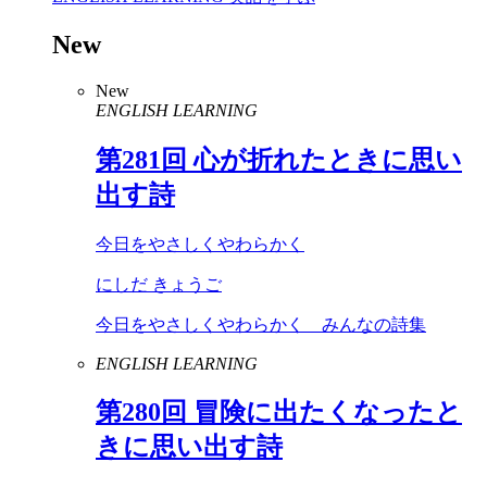
New
New
ENGLISH LEARNING
第
281
回 心が折れたときに思い
出す詩
今日をやさしくやわらかく
にしだ きょうご
今日をやさしくやわらかく みんなの詩集
ENGLISH LEARNING
第
280
回 冒険に出たくなったと
きに思い出す詩