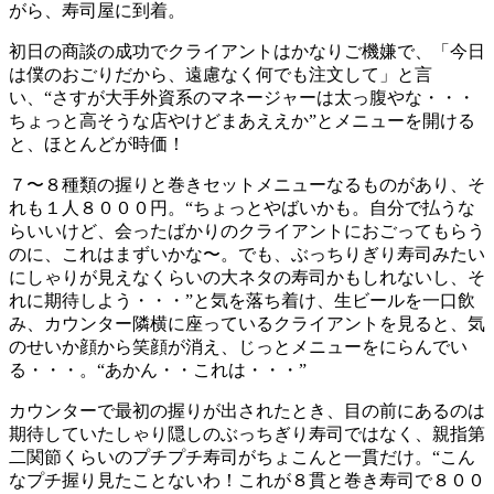
がら、寿司屋に到着。
初日の商談の成功でクライアントはかなりご機嫌で、「今日
は僕のおごりだから、遠慮なく何でも注文して」と言
い、“さすが大手外資系のマネージャーは太っ腹やな・・・
ちょっと高そうな店やけどまあええか”とメニューを開ける
と、ほとんどが時価！
７〜８種類の握りと巻きセットメニューなるものがあり、そ
れも１人８０００円。“ちょっとやばいかも。自分で払うな
らいいけど、会ったばかりのクライアントにおごってもらう
のに、これはまずいかな〜。でも、ぶっちりぎり寿司みたい
にしゃりが見えなくらいの大ネタの寿司かもしれないし、そ
れに期待しよう・・・”と気を落ち着け、生ビールを一口飲
み、カウンター隣横に座っているクライアントを見ると、気
のせいか顔から笑顔が消え、じっとメニューをにらんでい
る・・・。“あかん・・これは・・・”
カウンターで最初の握りが出されたとき、目の前にあるのは
期待していたしゃり隠しのぶっちぎり寿司ではなく、親指第
二関節くらいのプチプチ寿司がちょこんと一貫だけ。“こん
なプチ握り見たことないわ！これが８貫と巻き寿司で８００