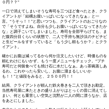
０円？？”
一口で消えてしまいそうな寿司を三つほど食べたとき、クラ
イアントが「結構お腹いっぱいになってきたなぁ」と一
言。“うそっ！！”と思いつつも、クライアントのおごりなの
で「そうですよね。自分も少しお腹いっぱいになってきたか
な」と調子こいてしまいました。寿司を全部平らげても、ま
だ腹四分目くらいの状態で、二人で手持ち無沙汰のチビチビ
と生ビールをすすっていると「もう少し頼もうか？」とクラ
イアント。
確かにお腹は減ってるから何か注文したいけど、時価ものを
頼むわけにもいかず、もう一度メニューをチェック。“プチ
寿司だと何個食べても焼け石に水だしなぁ。あっ茶碗蒸しあ
るわ。これやったら安いし、お腹に溜まるしいいか
も！！”と値段をみると、２５００円！！
結局、クライアントが頼んだ鉄火巻きを二人で頂きお勘定。
当然寿司屋に来たときの盛り上がりはとっくの昔に消えてし
まい、何とも重苦しい空気と沈黙が二人の間に漂うなか、店
をあとにしました。