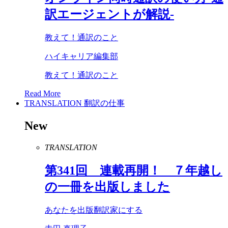
訳エージェントが解説-
教えて！通訳のこと
ハイキャリア編集部
教えて！通訳のこと
Read More
TRANSLATION
翻訳の仕事
New
TRANSLATION
第
341
回 連載再開！ ７年越し
の一冊を出版しました
あなたを出版翻訳家にする