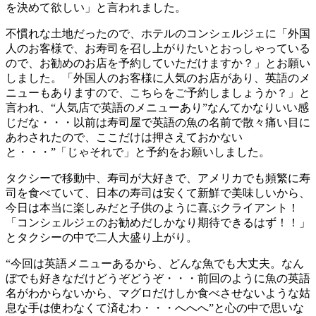
を決めて欲しい」と言われました。
不慣れな土地だったので、ホテルのコンシェルジェに「外国
人のお客様で、お寿司を召し上がりたいとおっしゃっている
ので、お勧めのお店を予約していただけますか？」とお願い
しました。「外国人のお客様に人気のお店があり、英語のメ
ニューもありますので、こちらをご予約しましょうか？」と
言われ、“人気店で英語のメニューあり”なんてかなりいい感
じだな・・・以前は寿司屋で英語の魚の名前で散々痛い目に
あわされたので、ここだけは押さえておかない
と・・・”「じゃそれで」と予約をお願いしました。
タクシーで移動中、寿司が大好きで、アメリカでも頻繁に寿
司を食べていて、日本の寿司は安くて新鮮で美味しいから、
今日は本当に楽しみだと子供のように喜ぶクライアント！
「コンシェルジェのお勧めだしかなり期待できるはず！！」
とタクシーの中で二人大盛り上がり。
“今回は英語メニューあるから、どんな魚でも大丈夫。なん
ぼでも好きなだけどうぞどうぞ・・・前回のように魚の英語
名がわからないから、マグロだけしか食べさせないような姑
息な手は使わなくて済むわ・・・へへへ”と心の中で思いな