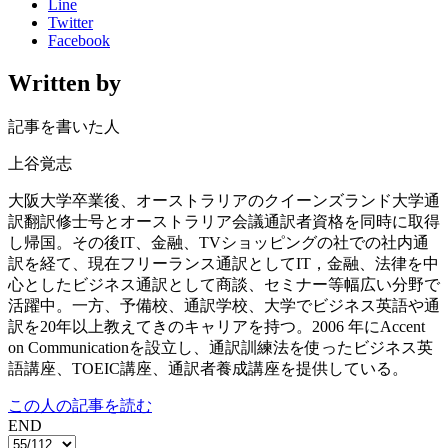
Line
Twitter
Facebook
Written by
記事を書いた人
上谷覚志
大阪大学卒業後、オーストラリアのクイーンズランド大学通
訳翻訳修士号とオーストラリア会議通訳者資格を同時に取得
し帰国。その後IT、金融、TVショッピングの社での社内通
訳を経て、現在フリーランス通訳としてIT，金融、法律を中
心としたビジネス通訳として商談、セミナー等幅広い分野で
活躍中。一方、予備校、通訳学校、大学でビジネス英語や通
訳を20年以上教えてきのキャリアを持つ。2006 年にAccent
on Communicationを設立し、通訳訓練法を使ったビジネス英
語講座、TOEIC講座、通訳者養成講座を提供している。
この人の記事を読む
END