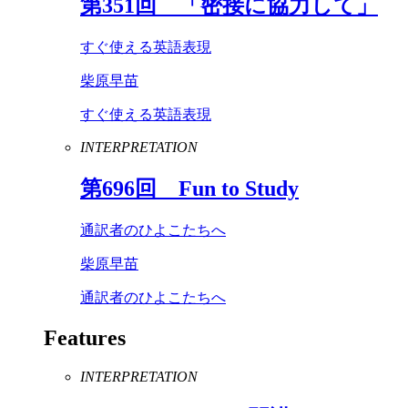
第
351
回 「密接に協力して」
すぐ使える英語表現
柴原早苗
すぐ使える英語表現
INTERPRETATION
第
696
回
Fun
to
Study
通訳者のひよこたちへ
柴原早苗
通訳者のひよこたちへ
Features
INTERPRETATION