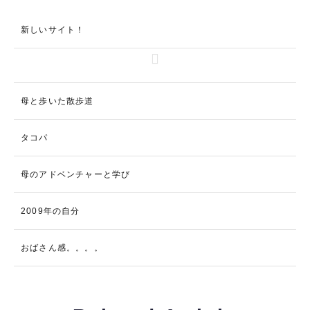
新しいサイト！
母と歩いた散歩道
タコパ
母のアドベンチャーと学び
2009年の自分
おばさん感。。。。