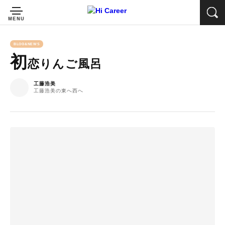
BLOG&NEWS
初
恋りんご風呂
工藤浩美
工藤浩美の東へ西へ