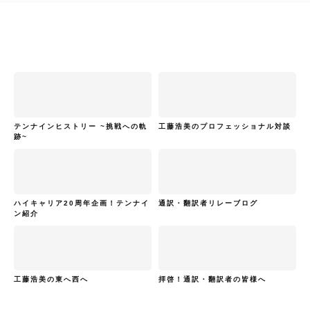
テンナインヒストリー ~挑戦への軌
工藤浩美のプロフェッショナル対談
跡~
ハイキャリア20周年企画！テンナイ
通訳・翻訳者リレーブログ
ン紹介
工藤浩美の東へ西へ
拝啓！通訳・翻訳者の皆様へ