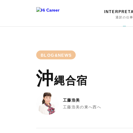
INTERPRET
通訳の仕
BLOG&NEWS
沖
縄合宿
工藤浩美
工藤浩美の東へ西へ