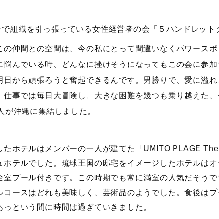
チで組織を引っ張っている女性経営者の会「５ハンドレット
この仲間との空間は、今の私にとって間違いなくパワースポ
に悩んでいる時、どんなに挫けそうになってもこの会に参加
明日から頑張ろうと奮起できるんです。男勝りで、愛に溢れ
、仕事では毎日大冒険し、大きな困難を幾つも乗り越えた、
2人が沖縄に集結しました。
たホテルはメンバーの一人が建てた「UMITO PLAGE The A
ュホテルでした。琉球王国の邸宅をイメージしたホテルはオ
全室プール付きです。この時期でも常に満室の人気だそうで
ルコースはどれも美味しく、芸術品のようでした。食後はプ
あっという間に時間は過ぎていきました。