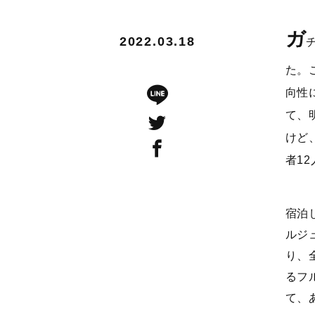
ガ
2022.03.18
た。
向性
て、
けど
者1
宿泊し
ルジ
り、
るフ
て、