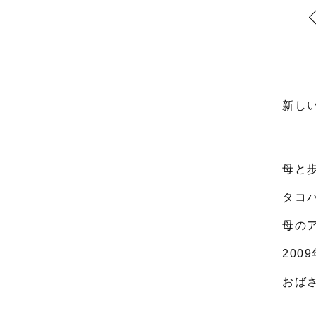
新し
母と
タコ
母の
200
おば