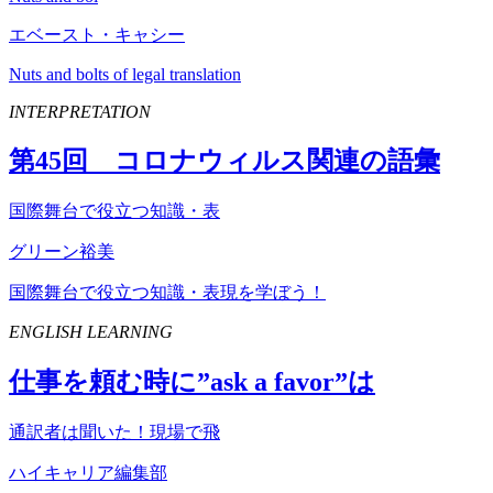
エベースト・キャシー
Nuts and bolts of legal translation
INTERPRETATION
第
45
回 コロナウィルス関連の語彙
国際舞台で役立つ知識・表
グリーン裕美
国際舞台で役立つ知識・表現を学ぼう！
ENGLISH LEARNING
仕事を頼む時に”
ask
a
favor
”は
通訳者は聞いた！現場で飛
ハイキャリア編集部