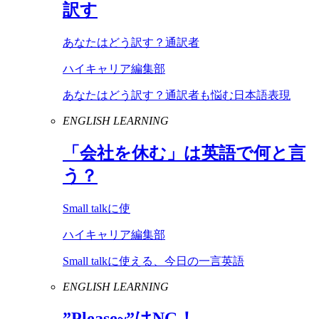
訳す
あなたはどう訳す？通訳者
ハイキャリア編集部
あなたはどう訳す？通訳者も悩む日本語表現
ENGLISH LEARNING
「会社を休む」は英語で何と言
う？
Small talkに使
ハイキャリア編集部
Small talkに使える、今日の一言英語
ENGLISH LEARNING
”
Please
~”は
NG
！