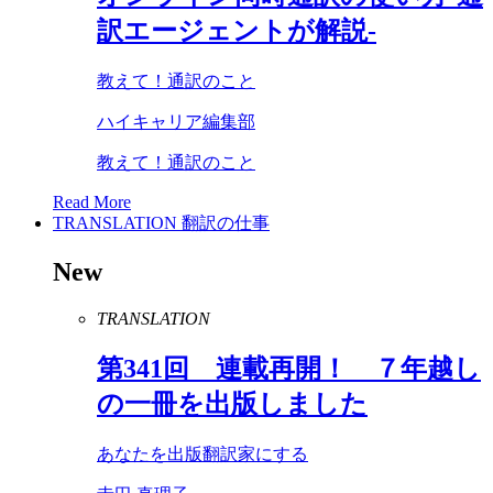
訳エージェントが解説-
教えて！通訳のこと
ハイキャリア編集部
教えて！通訳のこと
Read More
TRANSLATION
翻訳の仕事
New
TRANSLATION
第
341
回 連載再開！ ７年越し
の一冊を出版しました
あなたを出版翻訳家にする