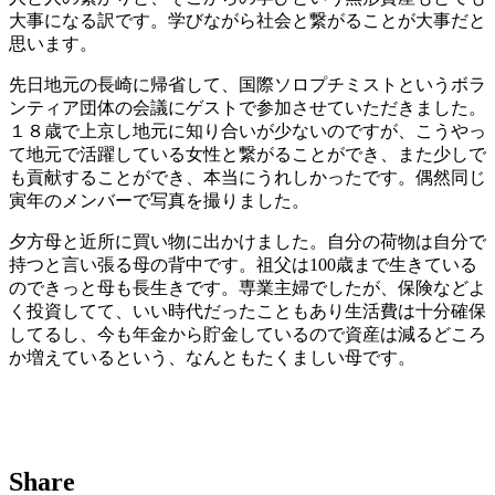
大事になる訳です。学びながら社会と繋がることが大事だと
思います。
先日地元の長崎に帰省して、国際ソロプチミストというボラ
ンティア団体の会議にゲストで参加させていただきました。
１８歳で上京し地元に知り合いが少ないのですが、こうやっ
て地元で活躍している女性と繋がることができ、また少しで
も貢献することができ、本当にうれしかったです。偶然同じ
寅年のメンバーで写真を撮りました。
夕方母と近所に買い物に出かけました。自分の荷物は自分で
持つと言い張る母の背中です。祖父は100歳まで生きている
のできっと母も長生きです。専業主婦でしたが、保険などよ
く投資してて、いい時代だったこともあり生活費は十分確保
してるし、今も年金から貯金しているので資産は減るどころ
か増えているという、なんともたくましい母です。
Share