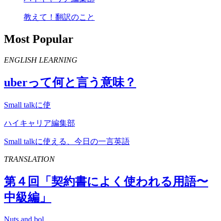
教えて！翻訳のこと
Most Popular
ENGLISH LEARNING
uber
って何と言う意味？
Small talkに使
ハイキャリア編集部
Small talkに使える、今日の一言英語
TRANSLATION
第４回「契約書によく使われる用語〜
中級編」
Nuts and bol