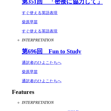
第
351
回 「密接に協力して」
すぐ使える英語表現
柴原早苗
すぐ使える英語表現
INTERPRETATION
第
696
回
Fun
to
Study
通訳者のひよこたちへ
柴原早苗
通訳者のひよこたちへ
Features
INTERPRETATION