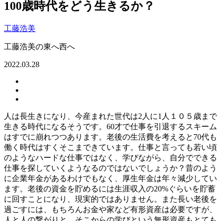
100歳時代をどう生きるか？
工藤浩美
工藤浩美の東へ西へ
2022.03.28
人は長生きになり、今産まれた世代は2人に1人１０５歳まで
生きる時代になるそうです。60才で仕事を引退するスキーム
はすでに崩れつつあります。老後の生活費を考えると70代も
働く時代はすくそこまできています。仕事と言っても若い頃
のようなハードな仕事ではなく、学びながら、自分でできる
仕事を探していくようなるのではないでしょうか？昔のよう
に企業年金があるわけでもなく、厚生年金は年々減少してい
ます。老後の資金を貯めるには生涯収入の20%ぐらいを貯蓄
に回すことになり、現実的ではありません。また長い老後を
過ごすには、もちろんお金や家など有形資産は必要ですが、
人と人の繋がりと、そこからの学びという無形資産もとても