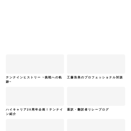
テンナインヒストリー ~挑戦への軌
工藤浩美のプロフェッショナル対談
跡~
ハイキャリア20周年企画！テンナイ
通訳・翻訳者リレーブログ
ン紹介