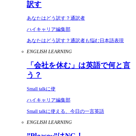
訳す
あなたはどう訳す？通訳者
ハイキャリア編集部
あなたはどう訳す？通訳者も悩む日本語表現
ENGLISH LEARNING
「会社を休む」は英語で何と言
う？
Small talkに使
ハイキャリア編集部
Small talkに使える、今日の一言英語
ENGLISH LEARNING
”
Please
~”は
NG
！