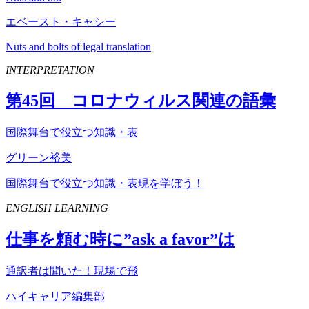
エベースト・キャシー
Nuts and bolts of legal translation
INTERPRETATION
第
45
回 コロナウィルス関連の語彙
国際舞台で役立つ知識・表
グリーン裕美
国際舞台で役立つ知識・表現を学ぼう！
ENGLISH LEARNING
仕事を頼む時に”
ask
a
favor
”は
通訳者は聞いた！現場で飛
ハイキャリア編集部