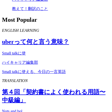
教えて！翻訳のこと
Most Popular
ENGLISH LEARNING
uber
って何と言う意味？
Small talkに使
ハイキャリア編集部
Small talkに使える、今日の一言英語
TRANSLATION
第４回「契約書によく使われる用語〜
中級編」
Nuts and bol