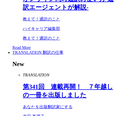
訳エージェントが解説-
教えて！通訳のこと
ハイキャリア編集部
教えて！通訳のこと
Read More
TRANSLATION
翻訳の仕事
New
TRANSLATION
第
341
回 連載再開！ ７年越し
の一冊を出版しました
あなたを出版翻訳家にする