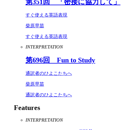
第
351
回 「密接に協力して」
すぐ使える英語表現
柴原早苗
すぐ使える英語表現
INTERPRETATION
第
696
回
Fun
to
Study
通訳者のひよこたちへ
柴原早苗
通訳者のひよこたちへ
Features
INTERPRETATION