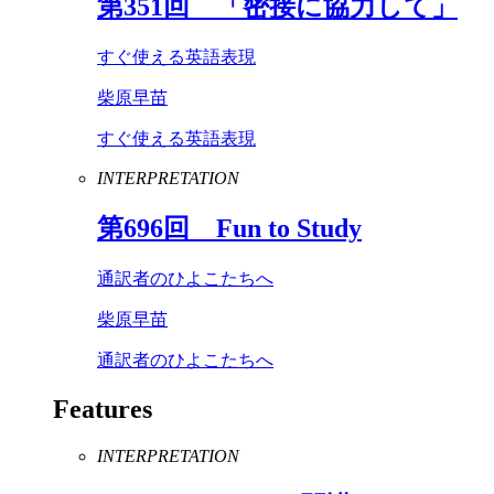
第
351
回 「密接に協力して」
すぐ使える英語表現
柴原早苗
すぐ使える英語表現
INTERPRETATION
第
696
回
Fun
to
Study
通訳者のひよこたちへ
柴原早苗
通訳者のひよこたちへ
Features
INTERPRETATION