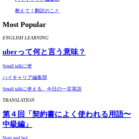
教えて！翻訳のこと
Most Popular
ENGLISH LEARNING
uber
って何と言う意味？
Small talkに使
ハイキャリア編集部
Small talkに使える、今日の一言英語
TRANSLATION
第４回「契約書によく使われる用語〜
中級編」
Nuts and bol