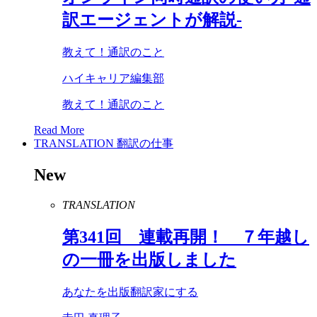
訳エージェントが解説-
教えて！通訳のこと
ハイキャリア編集部
教えて！通訳のこと
Read More
TRANSLATION
翻訳の仕事
New
TRANSLATION
第
341
回 連載再開！ ７年越し
の一冊を出版しました
あなたを出版翻訳家にする