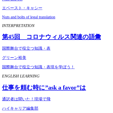
エベースト・キャシー
Nuts and bolts of legal translation
INTERPRETATION
第
45
回 コロナウィルス関連の語彙
国際舞台で役立つ知識・表
グリーン裕美
国際舞台で役立つ知識・表現を学ぼう！
ENGLISH LEARNING
仕事を頼む時に”
ask
a
favor
”は
通訳者は聞いた！現場で飛
ハイキャリア編集部