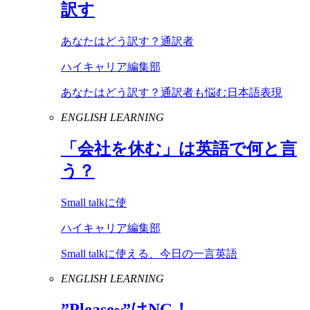
訳す
あなたはどう訳す？通訳者
ハイキャリア編集部
あなたはどう訳す？通訳者も悩む日本語表現
ENGLISH LEARNING
「会社を休む」は英語で何と言
う？
Small talkに使
ハイキャリア編集部
Small talkに使える、今日の一言英語
ENGLISH LEARNING
”
Please
~”は
NG
！