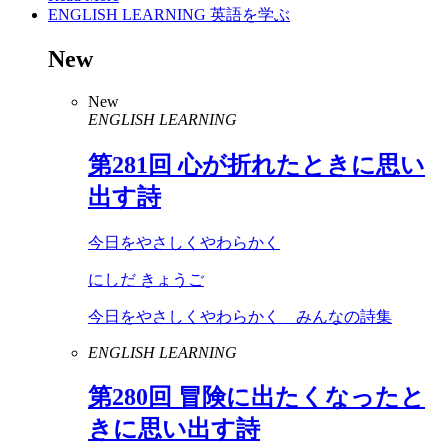
ENGLISH LEARNING
英語を学ぶ
New
New
ENGLISH LEARNING
第
281
回 心が折れたときに思い
出す詩
今日をやさしくやわらかく
にしだ きょうご
今日をやさしくやわらかく みんなの詩集
ENGLISH LEARNING
第
280
回 冒険に出たくなったと
きに思い出す詩