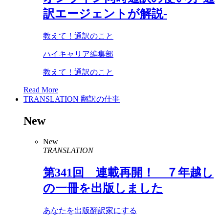
訳エージェントが解説-
教えて！通訳のこと
ハイキャリア編集部
教えて！通訳のこと
Read More
TRANSLATION
翻訳の仕事
New
New
TRANSLATION
第
341
回 連載再開！ ７年越し
の一冊を出版しました
あなたを出版翻訳家にする