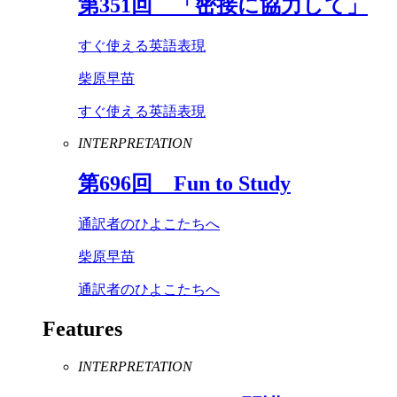
第
351
回 「密接に協力して」
すぐ使える英語表現
柴原早苗
すぐ使える英語表現
INTERPRETATION
第
696
回
Fun
to
Study
通訳者のひよこたちへ
柴原早苗
通訳者のひよこたちへ
Features
INTERPRETATION