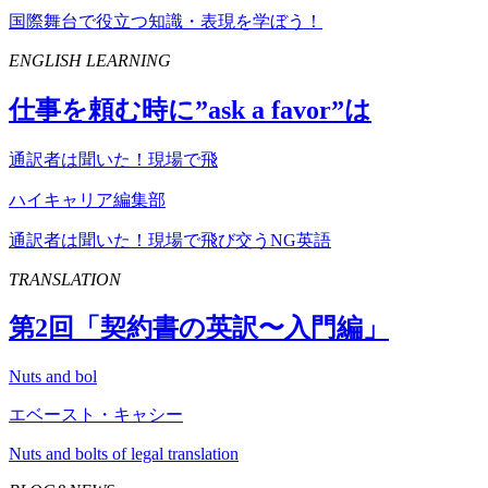
国際舞台で役立つ知識・表現を学ぼう！
ENGLISH LEARNING
仕事を頼む時に”
ask
a
favor
”は
通訳者は聞いた！現場で飛
ハイキャリア編集部
通訳者は聞いた！現場で飛び交うNG英語
TRANSLATION
第
2
回「契約書の英訳〜入門編」
Nuts and bol
エベースト・キャシー
Nuts and bolts of legal translation