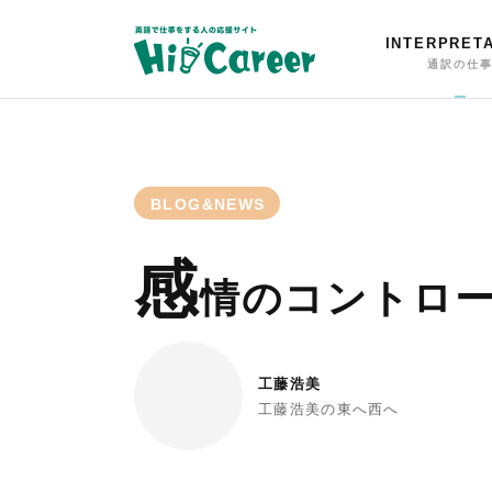
INTERPRET
通訳の仕
BLOG&NEWS
感
情のコントロ
工藤浩美
工藤浩美の東へ西へ