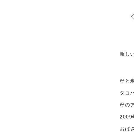
新し
母と
タコ
母の
200
おば