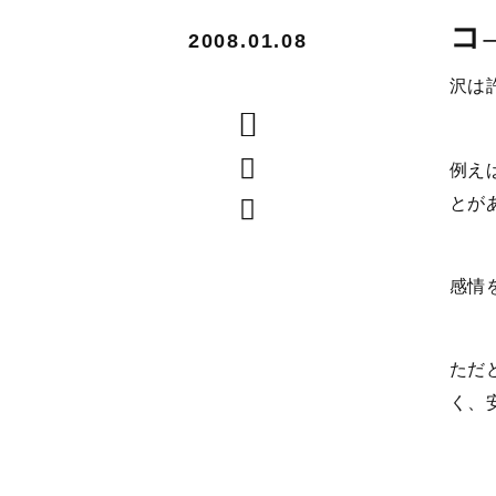
コ
2008.01.08
沢は
例え
とが
感情
ただ
く、